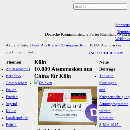
Startseite
Termine
Deutsche Kommunistische Partei Rheinland-Westfa
Weblinks
Aktuelle Seite:
Home
Aus Kreisen & Gruppen
Köln
10.000 Atemmasken
Archiv
aus China für Köln
Impressum & Datenschutz
INFO SCHLIESSEN
Köln
Themen
Neue
10.000 Atemmasken aus
Beiträge
Antifaschismus
China für Köln
Betrieb &
Tödliche
Gewerkschaft
Kürzungen
Frauen
und
Frieden
Kriegsertüchtigung
Jugend
Armutsprogramme
Kultur
werden
Landespolitik
scheitern
Politik
8. Mai 1945 –