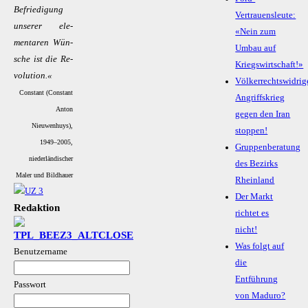
Be­frie­di­gung
Vertrauensleute:
un­se­rer ele­
«Nein zum
men­ta­ren Wün­
Umbau auf
sche ist die Re­
Kriegswirtschaft!»
vo­lu­ti­on.«
Völkerrechtswidrig
Constant (Constant
Angriffskrieg
Anton
gegen den Iran
Nieuwenhuys),
stoppen!
1949–2005,
Gruppenberatung
niederländischer
des Bezirks
Maler und Bildhauer
Rheinland
Der Markt
Redaktion
richtet es
nicht!
Was folgt auf
Benutzername
die
Entführung
Passwort
von Maduro?