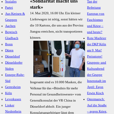
«Solidarität macht uns
Soziales
Tag der
stark»
Partei
Befreiung
14. Mai 2020, 16.00 Uhr. Ein kleiner
Aus Kreisen &
Europas von
Lieferwagen ist nötig, sonst hätten wir
Gruppen
Faschismus
die 10 Kartons, die uns aus der Provinz
Aachen
und Krieg –
Jiangsu erreichen, nicht transportieren
Bergisch
und heute?
können.
Gladbach
Rote Maifeier
Bonn
der DKP Köln
Düren
am 9. Mai!
Düsseldorf
Preisstopp!
Düsseldorfer
Gruppen- und
Süden
Kulturabend
Ennepe-Ruhr-
der Gruppe
Süd
Innenstadt im
Insgesamt sind es 10.000 Masken, die
Gerresheim
April: Egon
Volkmar für das «Bündnis für mehr
Köln
Erwin Kisch
Personal im Gesundheitswesen» vom
Leverkusen
Ostermarsch:
Generalkonsulat der VR China in
Linker
Auf die Straße
Düsseldorf abholt. Ein junger
Niederrhein
– gegen Krieg,
Konsulatsangehöriger lässt dem