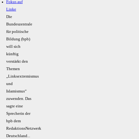
Fokus auf
Linke
Die
Bundeszentrale
für politische
Bildung (bpb)
will sich
künftig
verstärkt den
Themen
„Linksextremismus
und
Islamismus“
zuwenden. Das
sagte eine
Sprecherin der
bpb dem
RedaktionsNetzwerk
Deutschland...