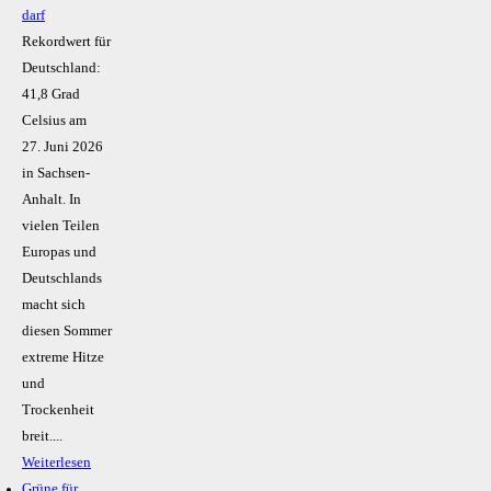
darf
Rekordwert für
Deutschland:
41,8 Grad
Celsius am
27. Juni 2026
in Sachsen-
Anhalt. In
vielen Teilen
Europas und
Deutschlands
macht sich
diesen Sommer
extreme Hitze
und
Trockenheit
breit....
Weiterlesen
Grüne für