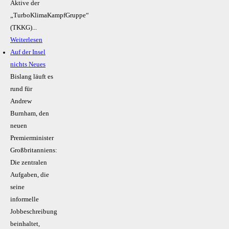
Aktive der
„TurboKlimaKampfGruppe“
(TKKG)...
Weiterlesen
Auf der Insel
nichts Neues
Bislang läuft es
rund für
Andrew
Burnham, den
neuen
Premierminister
Großbritanniens:
Die zentralen
Aufgaben, die
seine
informelle
Jobbeschreibung
beinhaltet,