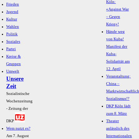
Köln:
Frieden
«Against War
Jugend
– Gegen
Kultur
Krieg»!
Wahlen
Hände weg
Politik
von Kuba!
Soziales
Manifest der
Partei
Kuba-
Kreise &
Solidarität am
Gruppen
12. April
Umwelt
Veranstaltung:
Unsere
China –
Zeit
Marktwirtschaftlic
Sozialistische
Sozialismus!?
Wochenzeitung
DKP Köln lädt
- Zeitung der
zum 8. März
DKP
Theater
Wem nutzt es?
anlässlich des
Am 7. August
Internationalen