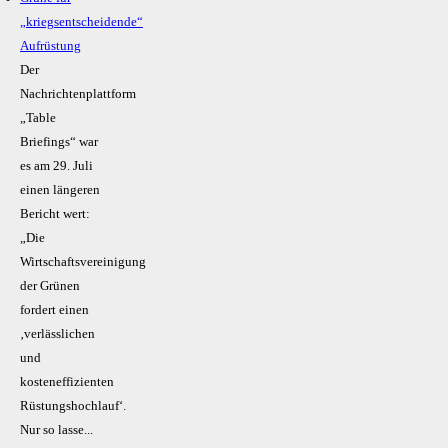
„kriegsentscheidende“
Aufrüstung
Der
Nachrichtenplattform
„Table
Briefings“ war
es am 29. Juli
einen längeren
Bericht wert:
„Die
Wirtschaftsvereinigung
der Grünen
fordert einen
‚verlässlichen
und
kosteneffizienten
Rüstungshochlauf‘.
Nur so lasse...