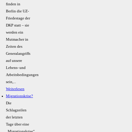
finden in
Berlin die UZ-
Friedestage der
DKP statt – sie
werden ein
Mutmacher in
Zeiten des
Generalangriffs
auf unsere
Lebens- und
Arbeitsbedingungen
sein,...
Weiterlesen
Migrationskrise?
Die
Schlagzeilen
der letzten
Tage über eine
„Migrationskrise“