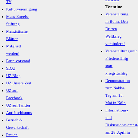
TV
Termine
Kulturvereinigung
Veranstaltung
Marx-Engels-
in Bonn: Den
Stiftung
Dritten
Marxistische
Weltkrieg
Blätter
verhindern!
Mitglied
Veranstalltungsreih
werden!
Friedensfähig
Parteivorstand
statt
SDAJ
kriegstüchtig
UZ Blog
Demonstration
UZ Unsere Zeit
zum Nakba-
UZ auf
Tag am 15.
Facebook
Mai in Köln
UZ auf Twitter
Informations-
Antifaschismus
und
Betrieb &
Diskussionsveranst
Gewerkschaft
am 28. April in
Frauen