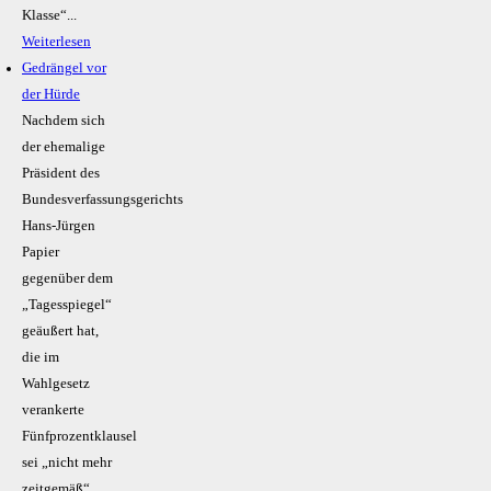
Klasse“...
Weiterlesen
Gedrängel vor
der Hürde
Nachdem sich
der ehemalige
Präsident des
Bundesverfassungsgerichts
Hans-Jürgen
Papier
gegenüber dem
„Tagesspiegel“
geäußert hat,
die im
Wahlgesetz
verankerte
Fünfprozentklausel
sei „nicht mehr
zeitgemäß“