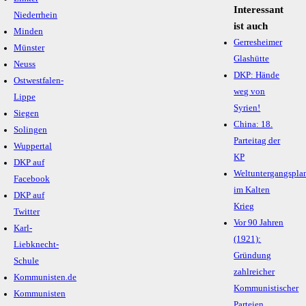
Interessant
Niederrhein
ist auch
Minden
Gerresheimer
Münster
Glashütte
Neuss
DKP: Hände
Ostwestfalen-
weg von
Lippe
Syrien!
Siegen
China: 18.
Solingen
Parteitag der
Wuppertal
KP
DKP auf
Weltuntergangspla
Facebook
im Kalten
DKP auf
Krieg
Twitter
Vor 90 Jahren
Karl-
(1921):
Liebknecht-
Gründung
Schule
zahlreicher
Kommunisten.de
Kommunistischer
Kommunisten
Parteien