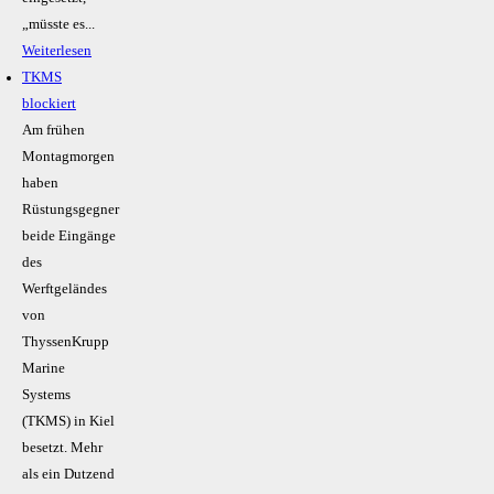
„müsste es...
Weiterlesen
TKMS
blockiert
Am frühen
Montagmorgen
haben
Rüstungsgegner
beide Eingänge
des
Werftgeländes
von
ThyssenKrupp
Marine
Systems
(TKMS) in Kiel
besetzt. Mehr
als ein Dutzend