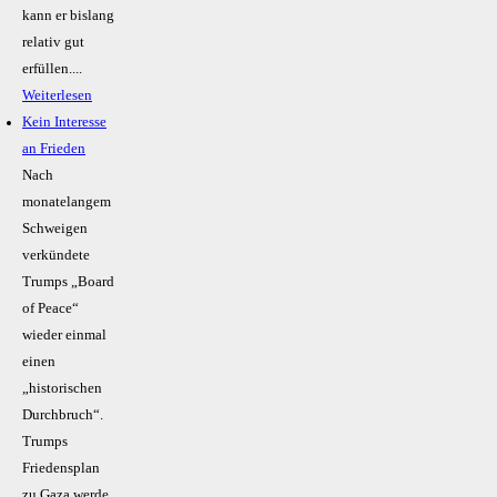
kann er bislang
relativ gut
erfüllen....
Weiterlesen
Kein Inte­resse
an Frieden
Nach
monatelangem
Schweigen
verkündete
Trumps „Board
of Peace“
wieder einmal
einen
„historischen
Durchbruch“.
Trumps
Friedensplan
zu Gaza werde