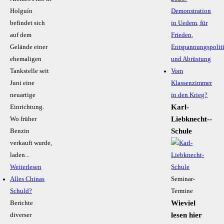
Holguín
Demonstration
befindet sich
in Uedem, für
auf dem
Frieden,
Gelände einer
Entspannungspolit
ehemaligen
und Abrüstung
Tankstelle seit
Vom
Juni eine
Klassenzimmer
neuartige
in den Krieg?
Karl-
Einrichtung.
Liebknecht-­
Wo früher
Schule
Benzin
verkauft wurde,
laden...
Weiterlesen
Alles Chinas
Seminar-
Schuld?
Termine
Wieviel
Berichte
lesen hier
diverser