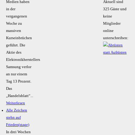
Medien haben
Aktuell sind
in der
325 Gäste und
vergangenen
keine
Woche zu
Mitglieder
massiven
online
Kurseinbrüchen
unterschreiben:
geführt. Die
Aktie des
Elektronikherstellers
Samsung verlor
an nur einem
Tag 13 Prozent.
Das
„Handelsblatt“...
Weiterlesen
Alle Zeichen
stehn auf
Frieden(stage)
In drei Wochen