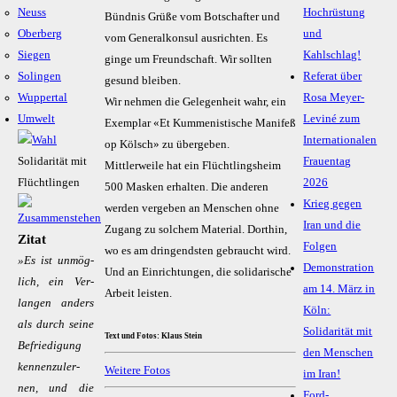
Neuss
Hochrüstung
Bündnis Grüße vom Botschafter und
Oberberg
und
vom Generalkonsul ausrichten. Es
Siegen
Kahlschlag!
ginge um Freundschaft. Wir sollten
Solingen
Referat über
gesund bleiben.
Wuppertal
Rosa Meyer-
Wir nehmen die Gelegenheit wahr, ein
Umwelt
Leviné zum
Exemplar «Et Kummenistische Manifeß
Internationalen
op Kölsch» zu übergeben.
Solidarität mit
Frauentag
Mittlerweile hat ein Flüchtlingsheim
Flüchtlingen
2026
500 Masken erhalten. Die anderen
Krieg gegen
werden vergeben an Menschen ohne
Iran und die
Zugang zu solchem Material. Dorthin,
Zitat
Folgen
wo es am dringendsten gebraucht wird.
»Es ist un­mög­
Demonstration
Und an Einrichtungen, die solidarische
lich, ein Ver­
am 14. März in
Arbeit leisten.
lan­gen an­ders
Köln:
als durch sei­ne
Solidarität mit
Text und Fotos: Klaus Stein
Be­frie­di­gung
den Menschen
ken­nen­zu­ler­
Weitere Fotos
im Iran!
nen, und die
Ford-