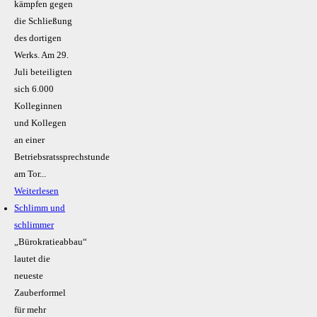
kämpfen gegen
die Schließung
des dortigen
Werks. Am 29.
Juli beteiligten
sich 6.000
Kolleginnen
und Kollegen
an einer
Betriebsratssprechstunde
am Tor...
Weiterlesen
Schlimm und
schlimmer
„Bürokratieabbau“
lautet die
neueste
Zauberformel
für mehr