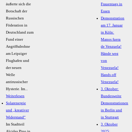
äußerte sich die
Frauentags in
Botschaft der
Essen
Russischen
Demonstration
Föderation in
am 17. Januar
Deutschland zum
in Köln:
Fund einer
Manos fuera
Angriffsdrohne
de Venzuela!
am Leipziger
Hände weg
Flughafen und
von
der neuen
Venezuela!
Welle
Hands off
antirussischer
Venezuela!
Hysterie. Im...
3. Oktober:
Weiterlesen
Bundesweite
Solarenergie
Demonstrationen
und „kreativer
in Berlin und
Widerstand“
in Stuttgart
Im Stadtteil
3. Oktober
Alcides Pino in
2025: