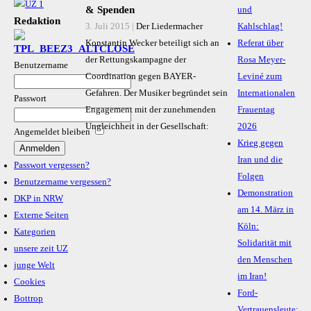
& Spenden
und
Redaktion
3. Juli 2015 |
Der Liedermacher
Kahlschlag!
Konstantin Wecker beteiligt sich an
Referat über
der Rettungskampagne der
Rosa Meyer-
Benutzername
Coordination gegen BAYER-
Leviné zum
Gefahren. Der Musiker begründet sein
Internationalen
Passwort
Engagement mit der zunehmenden
Frauentag
Ungleichheit in der Gesellschaft:
2026
Angemeldet bleiben
Krieg gegen
»Ich
Iran und die
unterstütze
Passwort vergessen?
Folgen
die
Benutzername vergessen?
Demonstration
Coordinati
DKP in NRW
am 14. März in
gegen
Externe Seiten
Köln:
BAYER-
Kategorien
Solidarität mit
Gefahren,
unsere zeit UZ
den Menschen
weil
junge Welt
im Iran!
in
Cookies
Ford-
Zeiten
Bottrop
Vertrauensleute:
immer