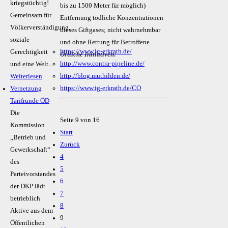
kriegstüchtig!
bis zu 1500 Meter für möglich)
Gemeinsam für
Entfernung tödliche Konzentrationen
Völkerverständigung,
dieses Giftgases; nicht wahrnehmbar
soziale
und ohne Rettung für Betroffene.
https://www.ig-erkrath.de/
Gerechtigkeit
Örtliche Initiativen:
http://www.contra-pipeline.de/
und eine Welt...
http://blog.muthilden.de/
Weiterlesen
https://www.ig-erkrath.de/CO
Vernetzung
Tarifrunde ÖD
Die
Seite 9 von 16
Kommission
Start
„Betrieb und
Zurück
Gewerkschaft“
4
des
5
Parteivorstandes
6
der DKP lädt
7
betrieblich
8
Aktive aus dem
9
Öffentlichen