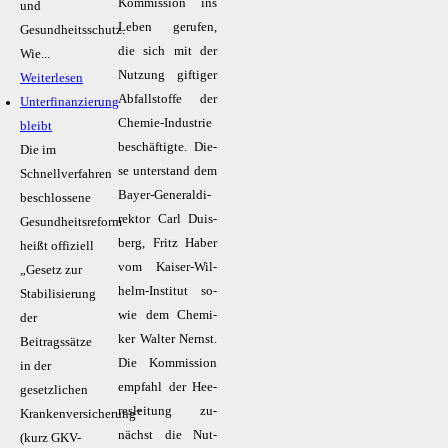
Kom­mis­si­on ins
und
Le­ben ge­ru­fen,
Gesundheitsschutz.
die sich mit der
Wie...
Nut­zung gif­ti­ger
Weiterlesen
Ab­fall­stof­fe der
Unterfinanzierung
Che­mie-In­dus­trie
bleibt
be­schäf­tig­te. Die­
Die im
se un­ter­stand dem
Schnellverfahren
Bay­er-Ge­ne­ral­di­
beschlossene
rek­tor Carl Duis­
Gesundheitsreform
berg, Fritz Ha­ber
heißt offiziell
vom Kai­ser-Wil­
„Gesetz zur
helm-In­sti­tut so­
Stabilisierung
wie dem Che­mi­
der
ker Wal­ter Nernst.
Beitragssätze
Die Kom­mis­si­on
in der
emp­fahl der Hee­
gesetzlichen
res­lei­tung zu­
Krankenversicherung“
nächst die Nut­
(kurz GKV-