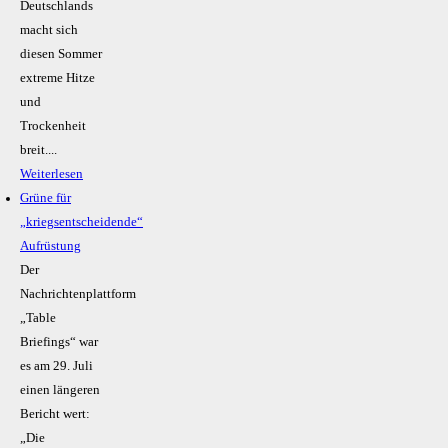
Deutschlands
macht sich
diesen Sommer
extreme Hitze
und
Trockenheit
breit....
Weiterlesen
Grüne für
„kriegsentscheidende“
Aufrüstung
Der
Nachrichtenplattform
„Table
Briefings“ war
es am 29. Juli
einen längeren
Bericht wert:
„Die