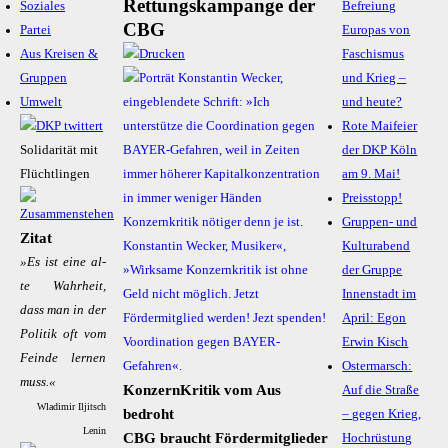
Rettungskampange der
Soziales
Befreiung
CBG
Partei
Europas von
Aus Kreisen &
Faschismus
Gruppen
und Krieg –
Umwelt
und heute?
Rote Maifeier
Solidarität mit
der DKP Köln
Flüchtlingen
am 9. Mai!
Preisstopp!
Gruppen- und
Zitat
Kulturabend
»Es ist ei­ne al­
der Gruppe
te Wahr­heit,
Innenstadt im
dass man in der
April: Egon
Po­li­tik oft vom
Erwin Kisch
Fein­de ler­nen
Ostermarsch:
muss.«
KonzernKritik vom Aus
Auf die Straße
Wladimir Iljitsch
bedroht
– gegen Krieg,
Lenin
CBG braucht Fördermitglieder
Hochrüstung