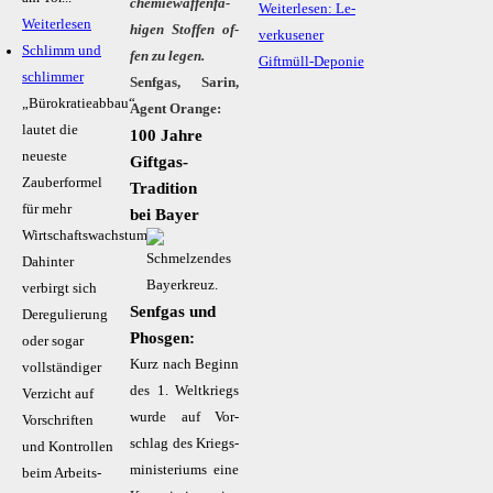
che­mie­waf­fen­fä­
Weiterlesen: Le­
Weiterlesen
hi­gen Stof­fen of­
ver­ku­se­ner
Schlimm und
fen zu le­gen.
Giftmüll-Deponie
schlimmer
Senfgas, Sarin,
„Bürokratieabbau“
Agent Orange:
lautet die
100 Jahre
neueste
Giftgas-
Zauberformel
Tradition
für mehr
bei Bayer
Wirtschaftswachstum.
Dahinter
verbirgt sich
­Senf­gas und
Deregulierung
Phos­gen:
oder sogar
Kurz nach Be­ginn
vollständiger
des 1. Welt­kriegs
Verzicht auf
wur­de auf Vor­
Vorschriften
schlag des Kriegs­
und Kontrollen
mi­nis­te­ri­ums ei­ne
beim Arbeits-