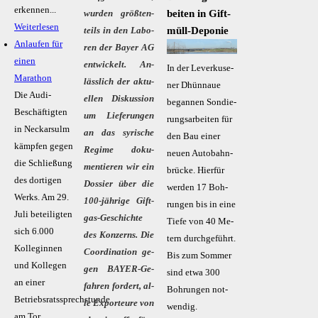
erkennen...
bei­ten in Gift­
wur­den grö­ß­ten­
Weiterlesen
mül­l‑­De­po­nie
teils in den La­bo­
Anlaufen für
ren der Bay­er AG
einen
ent­wi­ckelt. An­
In der Le­ver­ku­se­
Marathon
läss­lich der ak­tu­
ner Dhünnaue
Die Audi-
el­len Dis­kus­si­on
begannen Son­die­
Beschäftigten
um Lie­fe­run­gen
rungs­ar­bei­ten für
in Neckarsulm
an das sy­ri­sche
den Bau ei­ner
kämpfen gegen
Re­gime do­ku­
neu­en Au­to­bahn­
die Schließung
men­tie­ren wir ein
brü­cke. Hier­für
des dortigen
Dos­sier über die
wer­den 17 Boh­
Werks. Am 29.
100-jäh­ri­ge Gift­
run­gen bis in ei­ne
Juli beteiligten
gas-Ge­schich­te
Tie­fe von 40 Me­
sich 6.000
des Kon­zerns. Die
tern durch­ge­führt.
Kolleginnen
Co­or­di­na­ti­on ge­
Bis zum Som­mer
und Kollegen
gen BAY­ER-Ge­
sind et­wa 300
an einer
fah­ren for­dert, al­
Boh­run­gen not­
Betriebsratssprechstunde
le Ex­por­teu­re von
wen­dig.
am Tor...