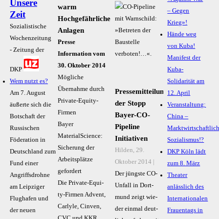
Unsere
warm
– Gegen
Zeit
Hochgefährliche
Krieg»!
Sozialistische
Anlagen
Hände weg
Wochenzeitung
Presse
von Kuba!
- Zeitung der
Information vom
Manifest der
30. Oktober 2014
DKP
Kuba-
Mögliche
Wem nutzt es?
Solidarität am
Übernahme durch
Pressemitteilung
Am 7. August
12. April
Private-Equity-
der Stopp
äußerte sich die
Veranstaltung:
Firmen
Bayer-CO-
Botschaft der
China –
Bayer
Pipeline
Russischen
Marktwirtschaftlic
MaterialScience:
Initiativen
Föderation in
Sozialismus!?
Sicherung der
Hilden, 29.
Deutschland zum
DKP Köln lädt
Arbeitsplätze
Oktober 2014 |
Fund einer
zum 8. März
gefordert
Der jüngs­te CO-
Angriffsdrohne
Theater
Die Pri­va­te-Equi­
Un­fall in Dort­
am Leipziger
anlässlich des
ty-Fir­men Ad­vent,
mund zeigt wie­
Flughafen und
Internationalen
Car­lyle, Cin­ven,
der ein­mal deut­
der neuen
Frauentags in
CVC und KKR