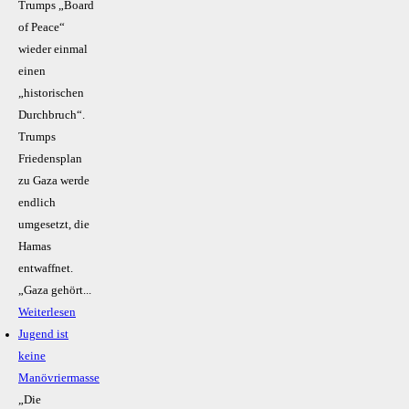
Trumps „Board
of Peace“
wieder einmal
einen
„historischen
Durchbruch“.
Trumps
Friedensplan
zu Gaza werde
endlich
umgesetzt, die
Hamas
entwaffnet.
„Gaza gehört...
Weiterlesen
Jugend ist
keine
Manövriermasse
„Die