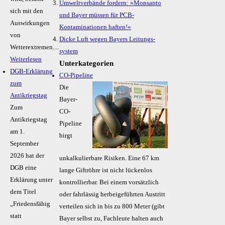
Umweltverbände fordern: »Monsanto
sich mit den
und Bayer müssen für PCB-
Auswirkungen
Kontaminationen haften!«
von
Dicke Luft wegen Bayers Leitungs­
Wetterextremen....
system
Weiterlesen
Unterkategorien
DGB-Erklärung
CO-Pipeline
zum
Die
Antikriegstag
Bayer-
Zum
CO-
Antikriegstag
Pipeline
am 1.
birgt
September
2026 hat der
unkalkulierbare Risiken. Eine 67 km
DGB eine
lange Giftröhre ist nicht lückenlos
Erklärung unter
kontrollierbar. Bei einem vorsätzlich
dem Titel
oder fahrlässig herbeigeführten Austritt
„Friedensfähig
verteilen sich in bis zu 800 Meter (gibt
statt
Bayer selbst zu, Fachleute halten auch