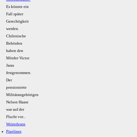
Es könnte ein
Fall später
Gerechtigkeit
werden.
Chilenische
Behörden
haben den
Mörder Victor
Jaras
festgenommen.
Der
pensionierte
Militärangehörigen
Nelson Haase
war auf der
Flucht vor...
Weiterlesen
Pipelines