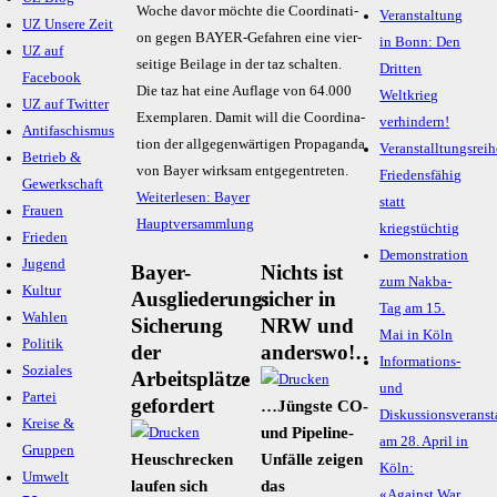
Wo­che da­vor möch­te die Co­or­di­na­ti­
Veranstaltung
UZ Unsere Zeit
on ge­gen BAY­ER-Ge­fah­ren ei­ne vier­
in Bonn: Den
UZ auf
sei­ti­ge Bei­la­ge in der taz schal­ten.
Dritten
Facebook
Die taz hat ei­ne Auf­la­ge von 64.000
Weltkrieg
UZ auf Twitter
Ex­em­pla­ren. Da­mit will die Co­or­di­na­
verhindern!
Antifaschismus
ti­on der all­ge­gen­wär­ti­gen Pro­pa­gan­da
Veranstalltungsreih
Betrieb &
von Bay­er wirk­sam ent­ge­gen­tre­ten.
Friedensfähig
Gewerkschaft
Weiterlesen: Bayer
statt
Frauen
Hauptversammlung
kriegstüchtig
Frieden
Demonstration
Jugend
Bayer-
Nichts ist
zum Nakba-
Kultur
Ausgliederung:
sicher in
Tag am 15.
Wahlen
Sicherung
NRW und
Mai in Köln
Politik
der
anderswo!…
Informations-
Soziales
Arbeitsplätze
und
Partei
gefordert
…Jüngste CO-
Diskussionsveranst
Kreise &
und Pipeline-
am 28. April in
Gruppen
Heuschrecken
Unfälle zeigen
Köln:
Umwelt
laufen sich
das
«Against War