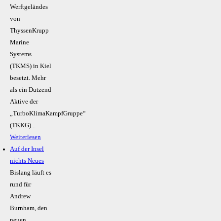
Werftgeländes
von
ThyssenKrupp
Marine
Systems
(TKMS) in Kiel
besetzt. Mehr
als ein Dutzend
Aktive der
„TurboKlimaKampfGruppe“
(TKKG)...
Weiterlesen
Auf der Insel
nichts Neues
Bislang läuft es
rund für
Andrew
Burnham, den
neuen