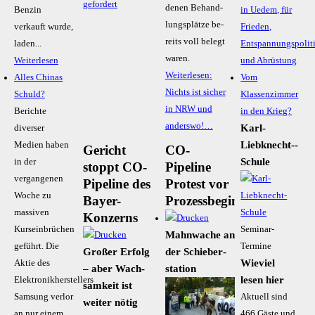
gefordert
de­nen Be­hand­
Benzin
in Uedem, für
lungs­plät­ze be­
verkauft wurde,
Frieden,
reits voll be­legt
laden...
Entspannungspolit
wa­ren.
Weiterlesen
und Abrüstung
Weiterlesen:
Alles Chinas
Vom
Nichts ist sicher
Schuld?
Klassenzimmer
in NRW und
Berichte
in den Krieg?
anderswo!…
Karl-
diverser
Liebknecht-­
Medien haben
Gericht
CO-
Schule
in der
stoppt CO-
Pipeline
vergangenen
Pipeline des
Protest vor
Woche zu
Bayer-
Prozessbeginn
massiven
Konzerns
Kurseinbrüchen
Seminar-
Mahn­wa­che an
geführt. Die
Termine
Großer Erfolg
der Schie­ber­
Wieviel
Aktie des
– aber Wach­
sta­ti­on
lesen hier
Elektronikherstellers
sam­keit ist
Samsung verlor
Aktuell sind
weiter nötig
an nur einem
466 Gäste und