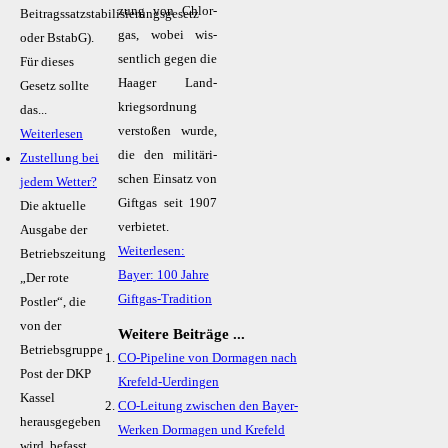
zung von Chlor­
Beitragssatzstabilisierungsgesetz
gas, wo­bei wis­
oder BstabG).
sent­lich ge­gen die
Für dieses
Haa­ger Land­
Gesetz sollte
kriegs­ord­nung
das...
ver­sto­ßen wur­de,
Weiterlesen
die den mi­li­tä­ri­
Zustellung bei
schen Ein­satz von
jedem Wetter?
Gift­gas seit 1907
Die aktuelle
ver­bie­tet.
Ausgabe der
Weiterlesen:
Betriebszeitung
Bayer: 100 Jahre
„Der rote
Giftgas-Tradition
Postler“, die
von der
Weitere Beiträge ...
Betriebsgruppe
CO-Pipeline von Dormagen nach
Post der DKP
Krefeld-Uerdingen
Kassel
CO-Leitung zwischen den Bayer-
herausgegeben
Werken Dormagen und Krefeld
wird, befasst