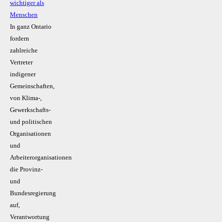
wichtiger als
Menschen
In ganz Ontario
fordern
zahlreiche
Vertreter
indigener
Gemeinschaften,
von Klima-,
Gewerkschafts-
und politischen
Organisationen
und
Arbeiterorganisationen
die Provinz-
und
Bundesregierung
auf,
Verantwortung