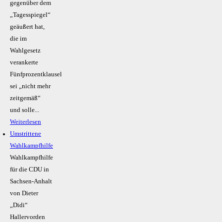
gegenüber dem
„Tagesspiegel“
geäußert hat,
die im
Wahlgesetz
verankerte
Fünfprozentklausel
sei „nicht mehr
zeitgemäß“
und solle...
Weiterlesen
Umstrittene
Wahlkampfhilfe
Wahlkampfhilfe
für die CDU in
Sachsen-Anhalt
von Dieter
„Didi“
Hallervorden