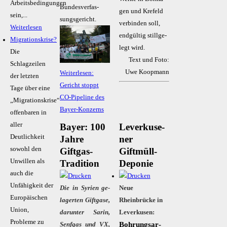
Arbeitsbedingungen
Bun­des­ver­fas­
gen und Kre­feld
sein,...
sungs­ge­richt.
verbinden soll,
Weiterlesen
end­gül­tig still­ge­
Migrationskrise?
legt wird.
Die
Text und Foto:
Schlagzeilen
Uwe Koopmann
Weiterlesen:
der letzten
Gericht stoppt
Tage über eine
CO-Pipeline des
„Migrationskrise“
Bayer-Konzerns
offenbaren in
aller
Bayer: 100
Le­ver­ku­se­
Deutlichkeit
Jahre
ner
sowohl den
Giftgas-
Giftmüll-
Unwillen als
Tradition
Deponie
auch die
Unfähigkeit der
Die in Sy­ri­en ge­
Neue
Europäischen
la­ger­ten Gift­ga­se,
Rheinbrücke in
Union,
dar­un­ter Sa­rin,
Leverkusen:
Probleme zu
Boh­rungs­ar­
Senf­gas und VX,