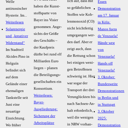
lich auf, dass mit
Welle
Essen
ha­ben die Kunst­
so ge­fähr­li­chen
antirussischer
Demonstration
stoffspar­te von
Stof­fen wie Koh­
Hysterie. Im...
am 17. Januar
Bay­er ins Vi­sier
len­mon­oxid (CO)
Weiterlesen
in Köln:
ge­nom­men. An­ge­
nicht leicht­fer­tig
Solarenergie
Manos fuera
sichts der Grö­ße
um­ge­gan­gen wer­
und „kreativer
de Venzuela!
des Ge­schäfts –
den darf. Aber er
Widerstand“
Hände weg
der Kauf­preis
zeigt auch, dass
Im Stadtteil
von
dürf­te bei rund elf
die Ret­tung schon
Alcides Pino in
Venezuela!
Mil­li­ar­den Eu­ro
bei ei­ni­gen we­ni­
Holguín
Hands off
lie­gen – pla­nen
gen Be­trof­fe­nen
befindet sich
Venezuela!
die Be­tei­li­gungs­
schwie­rig ist. Hier
auf dem
3. Oktober:
ge­sell­schaf­ten ein
war so­gar der
Gelände einer
Bundesweite
Kon­sor­ti­um.
Trans­port der drei
ehemaligen
Demonstrationen
Weiterlesen:
Ver­un­glück­ten bis
Tankstelle seit
in Berlin und
Bayer-
nach Sach­sen-An­
Juni eine
in Stuttgart
Ausgliederung:
halt er­for­der­lich,
neuartige
3. Oktober
Sicherung der
weil die we­ni­gen
Einrichtung.
2025:
Arbeitsplätze
in NRW vor­han­
Wo früher
Demonstration