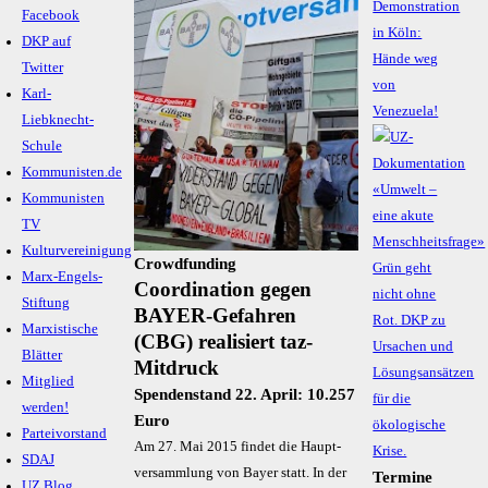
Demonstration
Facebook
in Köln:
DKP auf
Hände weg
Twitter
von
Karl-
Venezuela!
Liebknecht-
Schule
Kommunisten.de
Kommunisten
TV
Kulturvereinigung
Crowdfunding
Marx-Engels-
Coordination gegen
Stiftung
BAYER-Gefahren
Marxistische
(CBG) realisiert taz-
Blätter
Mitdruck
Mitglied
Spendenstand 22. April: 10.257
werden!
Euro
Parteivorstand
Am 27. Mai 2015 fin­det die Haupt­
SDAJ
ver­samm­lung von Bay­er statt. In der
Termine
UZ Blog