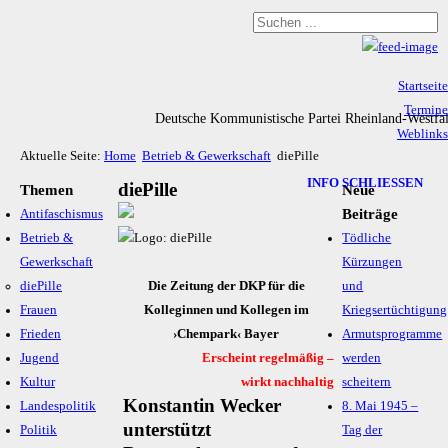
Startseite
Termine
Deutsche Kommunistische Partei Rheinland-Westfa
Weblinks
Aktuelle Seite:
Home
Betrieb & Gewerkschaft
diePille
Archiv
Impressum & Datenschutz
INFO SCHLIESSEN
diePille
Themen
Neue
Beiträge
Antifaschismus
Betrieb &
Tödliche
Gewerkschaft
Kürzungen
diePille
Die Zeitung der DKP für die
und
Frauen
Kolleginnen und Kollegen im
Kriegsertüchtigung
Frieden
›Chempark‹ Bayer
Armutsprogramme
Jugend
Erscheint regelmäßig –
werden
Kultur
wirkt nachhaltig
scheitern
Konstantin Wecker
Landespolitik
8. Mai 1945 –
unterstützt
Politik
Tag der