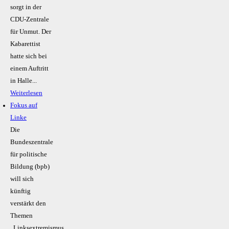
sorgt in der
CDU-Zentrale
für Unmut. Der
Kabarettist
hatte sich bei
einem Auftritt
in Halle...
Weiterlesen
Fokus auf
Linke
Die
Bundeszentrale
für politische
Bildung (bpb)
will sich
künftig
verstärkt den
Themen
„Linksextremismus