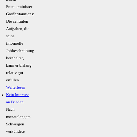
Premierminister
Großbritanniens:
Die zentralen
Aufgaben, die
seine
informelle
Jobbeschreibung
beinhaltet,
kann er bislang
relativ gut
erfüllen....
Weiterlesen
Kein Inte­resse
an Frieden
Nach
monatelangem
Schweigen
verkündete