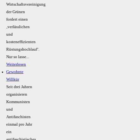
Wirtschaftsvereinigung
der Grünen
fordert einen
‚verlässlichen
und
kosteneffizienten
Rüstungshochlauf‘.
Nur so lasse...
Weiterlesen
Gewohnte
Willkür
Seit drei Jahren
organisieren
Kommunisten
und
Antifaschisten
einmal pro Jahr
ein
antifaschistisches