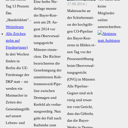
Ei­ne her­be Nie­
27.08.2014 |
Tag 13 Prozent.
keine
der­la­ge muss­te
Mahn­wa­che an
Das
Mitglieder
der Bay­er-Kon­
der Schie­ber­sta­ti­
„Handelsblatt“...
online
zern am 28. Au­
on der hoch­gif­ti­
Weiterlesen
unterschreiben:
gust 2014 vor
gen CO-Pipe­line
Alle Zeichen
dem Ober­ver­wal­
des Bay­er-Kon­
stehn auf
tungs­ge­richt
zerns in Hil­den ei­
Frieden(stage)
Müns­ter ein­ste­
nen Tag vor der
In drei Wochen
cken. Die Rich­ter
Pro­zess­er­öff­nung
finden in
be­zeich­ne­ten die
beim Ober­ver­wal­
Berlin die UZ-
Ge­neh­mi­gung der
tungs­ge­richt
Friedestage der
um­strit­te­nen Koh­
(OVG) in Müns­ter.
DKP statt – sie
len­mon­oxid-Pipe­
Al­le Pipe­line-
werden ein
line zwi­schen
Geg­ner sind sich
Mutmacher in
Dor­ma­gen und
ei­nig und er­war­
Zeiten des
Kre­feld als ver­fas­
ten vom Ge­richt,
Generalangriffs
sungs­wid­rig. Nun
dass das Gift­rohr,
auf unsere
geht der Fall nach
das die Bay­er-
Lebens- und
Karls­ru­he zum
Wer­ke in Dor­ma­