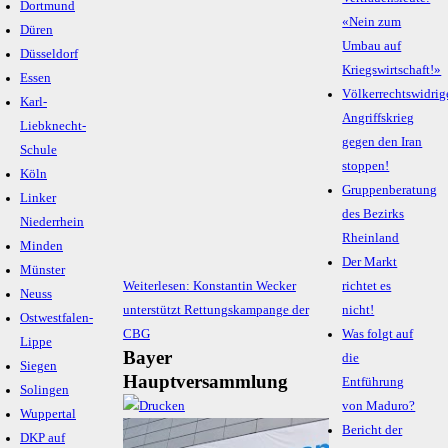
Dortmund
«Nein zum
höherer
Düren
Umbau auf
Kapitalkonz
Düsseldorf
Kriegswirtschaft!»
in
Essen
Völkerrechtswidrig
immer
Karl-
Angriffskrieg
weniger
Liebknecht-
gegen den Iran
Händen
Schule
stoppen!
Konzernkrit
Köln
Gruppenberatung
nötiger
Linker
des Bezirks
denn
Niederrhein
Rheinland
je
Minden
Der Markt
ist«.
Münster
Weiterlesen: Konstantin Wecker
richtet es
Neuss
unterstützt Rettungskampange der
nicht!
Ostwestfalen-
CBG
Was folgt auf
Lippe
Bayer
die
Siegen
Hauptversammlung
Entführung
Solingen
von Maduro?
Wuppertal
Bericht der
DKP auf