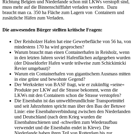
Richtung Belgien und Niederlande schon mit LKWs verstopft sind,
muss mehr auf die Binnenschifffahrt verladen werden. Dazu
braucht man ca. 350 ha Fläche zum Lagern von Containern und
zusätzliche Häfen zum Verladen.
Die anwesenden Bürger stellten kritische Fragen:
Der Reisholzer Hafen hat eine Gewerbefläche von 56 ha, von
mindestens 170 ha wird gesprochen?
Warum braucht man einen Containerhafen in Reisholz, wenn
in den letzten Jahren soviel Hafenflächen aufgegeben wurden
(der Düsseldorfer Hafen wurde teilweise zum Schickimicki
Revier umgebaut)?
Warum ein Containerhafen von gigantischem Ausmass mitten
in eine grüne und bewohnte Gegend?
Der Werksleiter von BASF fragt, wie er zukünftig »seine«
Produkte per LKW auf die Strasse bekommt, wenn die
LKWs mit den Containern schon die Strasse verstopfen?
Die Eisenbahn ist das umweltfreundlichste Transportmittel
und seit Jahrzehnten spricht man über den Bau der Betuwe
Linie: eine Eisenbahnverbindung zwischen den Niederlanden
und Deutschland (nach dem Krieg wurden die
Eisenbahnschienen und -schwellen zum Wiederaufbau
verwendet und die Eisenbahn endet in Kleve). Die
Niederlande haben ihren Teil von Rotterdam bis zur