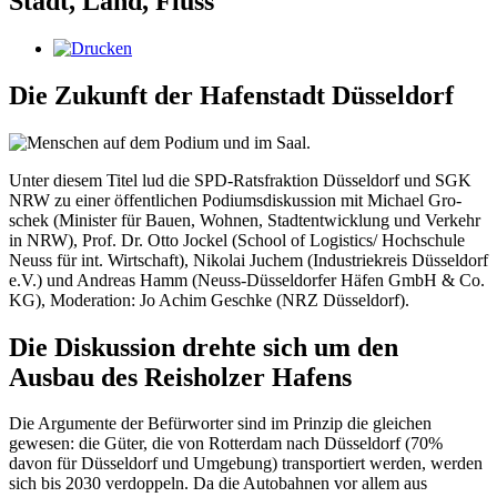
Stadt, Land, Fluss
Die Zukunft der Hafenstadt Düsseldorf
Un­ter die­sem Ti­tel lud die SPD-Rats­frak­ti­on Düs­sel­dorf und SGK
NRW zu ei­ner öf­fent­li­chen Po­di­ums­dis­kus­si­on mit Mi­cha­el Gro­
schek (Mi­nis­ter für Bau­en, Woh­nen, Stadt­ent­wick­lung und Ver­kehr
in NRW), Prof. Dr. Ot­to Jo­ckel (School of Lo­gis­tics/ Hoch­schu­le
Neuss für int. Wirt­schaft), Ni­ko­lai Ju­chem (In­dus­trie­kreis Düs­sel­dorf
e.V.) und An­dre­as Hamm (Neuss-Düs­sel­dor­fer Hä­fen GmbH & Co.
KG), Mo­dera­ti­on: Jo Achim Ge­schke (NRZ Düs­sel­dorf).
Die Diskussion drehte sich um den
Ausbau des Reisholzer Hafens
Die Argumente der Befürworter sind im Prinzip die gleichen
gewesen: die Güter, die von Rotterdam nach Düsseldorf (70%
davon für Düsseldorf und Umgebung) transportiert werden, werden
sich bis 2030 verdoppeln. Da die Autobahnen vor allem aus