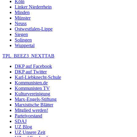
Köln
Linker Niederrhein
Minden
Münster
Neuss
Ostwestfalen-Lippe
Siegen
Solingen
Wuppertal
TPL_BEEZ3_NEXTTAB
DKP auf Facebook
DKP auf Twitter
Karl-Liebknecht-Schule
Kommunisten.de
Kommunisten TV
Kulturvereinigung
Marx-Engels-Stiftung
Marxistische Blätter
Mitglied werden!
Parteivorstand
SDAJ
UZ Blog
UZ Unsere Zeit