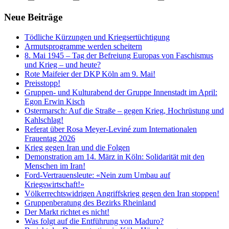
Neue Beiträge
Tödliche Kürzungen und Kriegsertüchtigung
Armutsprogramme werden scheitern
8. Mai 1945 – Tag der Befreiung Europas von Faschismus
und Krieg – und heute?
Rote Maifeier der DKP Köln am 9. Mai!
Preisstopp!
Gruppen- und Kulturabend der Gruppe Innenstadt im April:
Egon Erwin Kisch
Ostermarsch: Auf die Straße – gegen Krieg, Hochrüstung und
Kahlschlag!
Referat über Rosa Meyer-Leviné zum Internationalen
Frauentag 2026
Krieg gegen Iran und die Folgen
Demonstration am 14. März in Köln: Solidarität mit den
Menschen im Iran!
Ford-Vertrauensleute: «Nein zum Umbau auf
Kriegswirtschaft!»
Völkerrechtswidrigen Angriffskrieg gegen den Iran stoppen!
Gruppenberatung des Bezirks Rheinland
Der Markt richtet es nicht!
Was folgt auf die Entführung von Maduro?