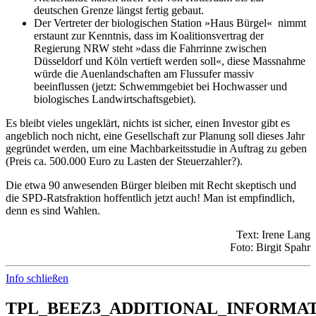
deutschen Grenze längst fertig gebaut.
Der Vertreter der biologischen Station »Haus Bürgel« nimmt
erstaunt zur Kenntnis, dass im Koalitionsvertrag der
Regierung NRW steht »dass die Fahrrinne zwischen
Düsseldorf und Köln vertieft werden soll«, diese Massnahme
würde die Auenlandschaften am Flussufer massiv
beeinflussen (jetzt: Schwemmgebiet bei Hochwasser und
biologisches Landwirtschaftsgebiet).
Es bleibt vieles ungeklärt, nichts ist sicher, einen Investor gibt es
angeblich noch nicht, eine Gesellschaft zur Planung soll dieses Jahr
gegründet werden, um eine Machbarkeitsstudie in Auftrag zu geben
(Preis ca. 500.000 Euro zu Lasten der Steuerzahler?).
Die etwa 90 anwesenden Bürger bleiben mit Recht skeptisch und
die SPD-Ratsfraktion hoffentlich jetzt auch! Man ist empfindlich,
denn es sind Wahlen.
Text: Irene Lang
Foto: Birgit Spahr
Info schließen
TPL_BEEZ3_ADDITIONAL_INFORMA