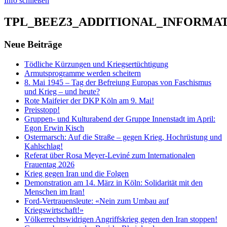
Info schließen
TPL_BEEZ3_ADDITIONAL_INFORMA
Neue Beiträge
Tödliche Kürzungen und Kriegsertüchtigung
Armutsprogramme werden scheitern
8. Mai 1945 – Tag der Befreiung Europas von Faschismus
und Krieg – und heute?
Rote Maifeier der DKP Köln am 9. Mai!
Preisstopp!
Gruppen- und Kulturabend der Gruppe Innenstadt im April:
Egon Erwin Kisch
Ostermarsch: Auf die Straße – gegen Krieg, Hochrüstung und
Kahlschlag!
Referat über Rosa Meyer-Leviné zum Internationalen
Frauentag 2026
Krieg gegen Iran und die Folgen
Demonstration am 14. März in Köln: Solidarität mit den
Menschen im Iran!
Ford-Vertrauensleute: «Nein zum Umbau auf
Kriegswirtschaft!»
Völkerrechtswidrigen Angriffskrieg gegen den Iran stoppen!