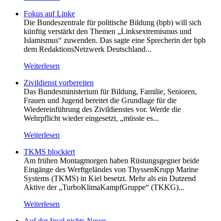
Fokus auf Linke
Die Bundeszentrale für politische Bildung (bpb) will sich
künftig verstärkt den Themen „Linksextremismus und
Islamismus“ zuwenden. Das sagte eine Sprecherin der bpb
dem RedaktionsNetzwerk Deutschland...
Weiterlesen
Zivildienst vorbereiten
Das Bundesministerium für Bildung, Familie, Senioren,
Frauen und Jugend bereitet die Grundlage für die
Wiedereinführung des Zivildienstes vor. Werde die
Wehrpflicht wieder eingesetzt, „müsste es...
Weiterlesen
TKMS blockiert
Am frühen Montagmorgen haben Rüstungsgegner beide
Eingänge des Werftgeländes von ThyssenKrupp Marine
Systems (TKMS) in Kiel besetzt. Mehr als ein Dutzend
Aktive der „TurboKlimaKampfGruppe“ (TKKG)...
Weiterlesen
Auf der Insel nichts Neues