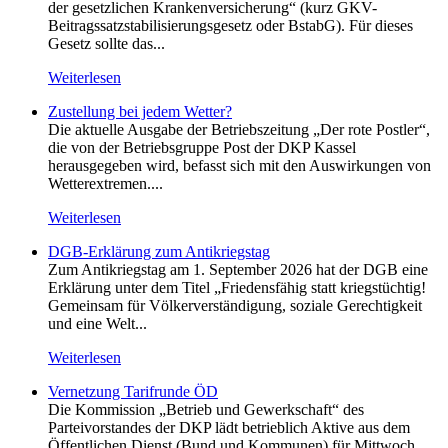
der gesetzlichen Krankenversicherung“ (kurz GKV-
Beitragssatzstabilisierungsgesetz oder BstabG). Für dieses
Gesetz sollte das...
Weiterlesen
Zustellung bei jedem Wetter?
Die aktuelle Ausgabe der Betriebszeitung „Der rote Postler“,
die von der Betriebsgruppe Post der DKP Kassel
herausgegeben wird, befasst sich mit den Auswirkungen von
Wetterextremen....
Weiterlesen
DGB-Erklärung zum Antikriegstag
Zum Antikriegstag am 1. September 2026 hat der DGB eine
Erklärung unter dem Titel „Friedensfähig statt kriegstüchtig!
Gemeinsam für Völkerverständigung, soziale Gerechtigkeit
und eine Welt...
Weiterlesen
Vernetzung Tarifrunde ÖD
Die Kommission „Betrieb und Gewerkschaft“ des
Parteivorstandes der DKP lädt betrieblich Aktive aus dem
Öffentlichen Dienst (Bund und Kommunen) für Mittwoch,