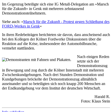
Im Gegenzug beteiligte sich eine IG Metall-Delegation am »Marsch
für die Zukunft« in Genk mit mehreren zehntausend
Demonstrationsteilnehmern.
Siehe auch: »
Marsch für die Zukunft - Protest gegen Schließung des
FORD-Werkes in Genk
«
In ihren Redebeiträgen berichteten sie davon, dass anscheinend auch
bei den Kollegen der Kölner Fordwerke Diskussionen über die
Reaktion auf die Krise, insbesondere der Automobilbranche,
vermehrt stattfänden.
Nach einigen Reden
setzte sich der
Demonstrationszug
in Bewegung und zog durch die Kölner Innenstadt mit mehreren
Zwischenkundgebungen. Nach drei Stunden Demonstration und
Kundgebungen bröckelte der Demonstrationszug allmählich
auseinander und so beteiligten sich noch knapp 200 Menschen an
der Endkundgebung vor dem Institut der deutschen Wirtschaft.
Harald R.
Fotos: Klaus Stein