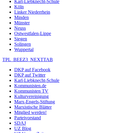
Karl-Liebknecht-Schule
Köln
Linker Niederrhein
Minden
Münster
Neuss
Ostwestfalen-Lippe
Siegen
Solingen
Wuppertal
TPL_BEEZ3_NEXTTAB
DKP auf Facebook
DKP auf Twitter
Karl-Liebknecht-Schule
Kommunisten.de
Kommunisten TV
Kulturvereinigung
Marx-Engels-Stiftung
Marxistische Blätter
Mitglied werden!
Parteivorstand
SDAJ
UZ Blog