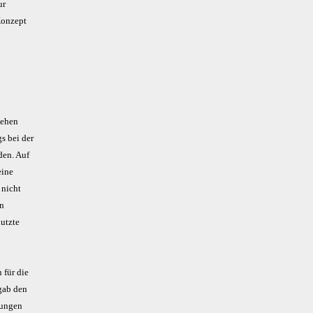
ur
Konzept
sehen
s bei der
den. Auf
eine
 nicht
en
utzte
 für die
gab den
hungen