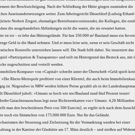
ment der Beschwichtigung. Nach der Schließung der Hütte gingen zumindest die
ischen Auseinandersetzungen weiter. Zum Arbeitsgericht Düsseldorf (Ludwig-Erhard
leitete Norbert Ziegert, ehemaliger Betriebsratsvorsitzender, die Kollegen, die ent
 dass die ausgehandelten Abfindungen nicht die waren, die sie erwartet hatten.
te ist tot – es lebe das Hüttengelände. Für fast 350.000 m² Bauland muss ein Inves
enge Geld in die Hand nehmen. Und er muss leise sein, wenn er sein Geschäft nicht
tischen Kontrolle unterziehen lassen will. Die Stadt hilft dabei. Sie inszeniert das
spiel »Partizipation & Transparenz« und teilt im Hintergrund das Besteck aus, mit 
ücke zugeschnitten und verteilt werden.
mmobilien-Kompass« von »Capital« schreibt unter der Überschrift »Geld spielt kei
: »Die Rhein-Metropole profitiert von einer Klientel, die auch beim Immobilienkau
gig ist. Nirgendwo in NRW werden höhere Preise gezahlt als in der Landeshauptsta
dt Düsseldorf jubelt: «Umsatz so hoch wie nie/Bauland rund fünf Prozent teurer/
dorfer Gutachterausschuss legt neue Richtwertkarten vor.« Umsatz: 4,26 Milliarden
tellt man den bescheidenen Preis von 500 Euro/m2, so ergibt sich nach dem Aussch
tte noch ein Sümmchen von 175.000.000 Euro. Nur für das Gelände.
chanismen der Steuerung und Zielsetzung für die Vermarktung wurden bei einer
altung in der Kantine der Glashütte am 17. März deutlich – und stießen auf Widers