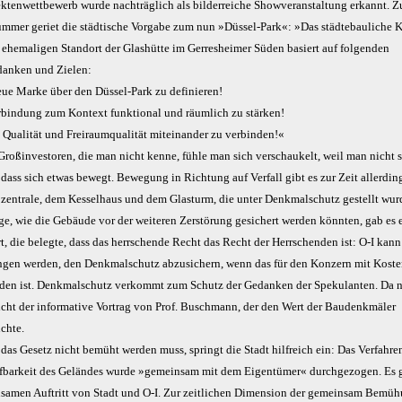
ektenwettbewerb wurde nachträglich als bilderreiche Showveranstaltung erkannt. Z
mmer geriet die städtische Vorgabe zum nun »Düssel-Park«: »Das städtebauliche 
n ehemaligen Standort der Glashütte im Gerresheimer Süden basiert auf folgenden
danken und Zielen:
eue Marke über den Düssel-Park zu definieren!
rbindung zum Kontext funktional und räumlich zu stärken!
 Qualität und Freiraumqualität miteinander zu verbinden!«
Großinvestoren, die man nicht kenne, fühle man sich verschaukelt, weil man nicht 
dass sich etwas bewegt. Bewegung in Richtung auf Verfall gibt es zur Zeit allerding
ozentrale, dem Kesselhaus und dem Glasturm, die unter Denkmalschutz gestellt wur
ge, wie die Gebäude vor der weiteren Zerstörung gesichert werden könnten, gab es 
, die belegte, dass das herrschende Recht das Recht der Herrschenden ist: O-I kann
gen werden, den Denkmalschutz abzusichern, wenn das für den Konzern mit Kost
den ist. Denkmalschutz verkommt zum Schutz der Gedanken der Spekulanten. Da n
icht der informative Vortrag von Prof. Buschmann, der den Wert der Baudenkmäler
chte.
das Gesetz nicht bemüht werden muss, springt die Stadt hilfreich ein: Das Verfahren
fbarkeit des Geländes wurde »gemeinsam mit dem Eigentümer« durchgezogen. Es 
samen Auftritt von Stadt und O-I. Zur zeitlichen Dimension der gemeinsam Bemü