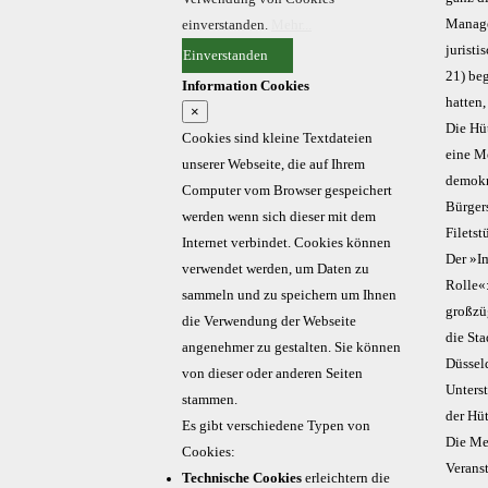
Manage
einverstanden.
Mehr...
jurist
Einverstanden
21) beg
Information Cookies
hatten,
×
Die Hüt
Cookies sind kleine Textdateien
eine M
unserer Webseite, die auf Ihrem
demokra
Computer vom Browser gespeichert
Bürger
werden wenn sich dieser mit dem
Filetst
Internet verbindet. Cookies können
Der »I
verwendet werden, um Daten zu
Rolle«
sammeln und zu speichern um Ihnen
großzü
die Verwendung der Webseite
die Sta
angenehmer zu gestalten. Sie können
Düssel
von dieser oder anderen Seiten
Unters
stammen.
der Hü
Es gibt verschiedene Typen von
Die Me
Cookies:
Veranst
Technische Cookies
erleichtern die