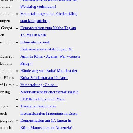
mmunale
Weltkrieg verhindern!
In einem
Veranstalltungsreihe: Friedensfähig
gungen
statt kriegstüchtig
n Gregor
Demonstration zum Nakba-Tag am
den
15. Mai in Köln
 würden,
Informations- und
Diskussionsveranstaltung am 28.
: Zum 23.
April in Köln: «Against War – Gegen
den, um
Krieg»!
tern und
Hände weg von Kuba! Manifest der
n: Elbers
Kuba-Solidarität am 12. April
r 61« mit
Veranstaltung: China –
Sitzung
Marktwirtschaftlicher Sozialismus!?
DKP Köln lädt zum 8. März
ng der
Theater anlässlich des
 auch
Internationalen Frauentags in Essen
 geeignet
Demonstration am 17. Januar in
o leicht
Köln: Manos fuera de Venzuela!