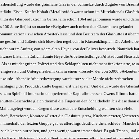
lasherstellung wurde das grünliche Glas in der Schmelze durch Zugabe von Brauns
ntfärbt. Eisen, Kupfer Kobalt (Metalloxide) waren schon im Mittelalter als Glasfar
t. Da die Glasproduktion in Gerresheim schon 1864 aufgenommen wurde und dami
ls 150 Jahre lief, ist so manche »Beigabe« auch neben den Glaswannen gelandet.
ommunikation« zwischen Arbeiterklasse und den Besitzern der Glashütte ist über m
hre gestört und äußerte sich bisweilen regelrecht in Klassenkämpfen. Die Arbeiter
icht nur im Auftrag von »dem alten Heye« von der Polizei bespitzelt. Natürlich ha
chwarze Listen, natürlich räumte Heye die Arbeitersiedlungen Altstadt und Neustadt
. Als es mit der grünen Polizei und den Schlapphüten nicht mehr funktionierte, wu
 eingesetzt, und Untergerresheim kam in einen »Kessel«, der von 5.000 SA-Leuten 
et wurde.. Aber die Arbeiterbewegung wurde trotz vieler Morde nicht zerbrochen.
schlagung der Produktivkräfte begann erst viel später. Und dafür wurde die Glashü
t zum Spielball international operierender Kapitalinteressen. Owens-Illinois hatte
shütten-Geschichte gleich dreimal die Finger an den Schalthebeln, bis diese dann 
s Mal umgelegt wurden. Gegen diese absehbare Entscheidung wehrten sich viele:
haft, Betriebsrat, Komitee »Rettet die Glashütte jetzt«, Kirchenvertreter, Vertreter 
en. Innerhalb der letzten Gruppe gab es allerdings deutliche Unterschiede: Manche
, viele kamen nur selten, und ganz wenige waren immer dabei. Es gab Tränen, und 
icke Krokodilstränen. Es gab öffentliche Schauveranstaltungen und ein ausgefeilte