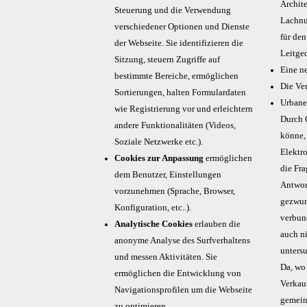
Archit
Steuerung und die Verwendung
Lachnu
verschiedener Optionen und Dienste
für de
der Webseite. Sie identifizieren die
Leitge
Sitzung, steuern Zugriffe auf
Eine n
bestimmte Bereiche, ermöglichen
Die Ve
Sortierungen, halten Formulardaten
Urbane
wie Registrierung vor und erleichtern
Durch 
andere Funktionalitäten (Videos,
könne, 
Soziale Netzwerke etc.).
Elektr
Cookies zur Anpassung
ermöglichen
die Fra
dem Benutzer, Einstellungen
Antwort
vorzunehmen (Sprache, Browser,
gezwun
Konfiguration, etc..).
verbun
Analytische Cookies
erlauben die
auch n
anonyme Analyse des Surfverhaltens
untersu
und messen Aktivitäten. Sie
Da, wo 
ermöglichen die Entwicklung von
Verkau
Navigationsprofilen um die Webseite
gemein
zu optimieren.