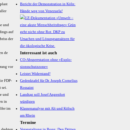
plast
Bericht der Demonstration in Köln:
aller
Hände weg von Venezuela!
se und
dings auf
briss der
Interessant ist auch
en de
CO-Absperr­station ohne »Explo­
rrang vor
sions­schutz­zone«
Leistet Widerstand!
die FDP-
Gedenktafel für Dr. Joseph Cornelius
 sei.
Rossaint
ie und
Landtag soll Josef Angenfort
en in
würdigen
lfer im
Klassenanalyse mit Alt und Kölsch
am Rhein
Termine
, drehten
Veranstaltung in Bonn: Den Dritten