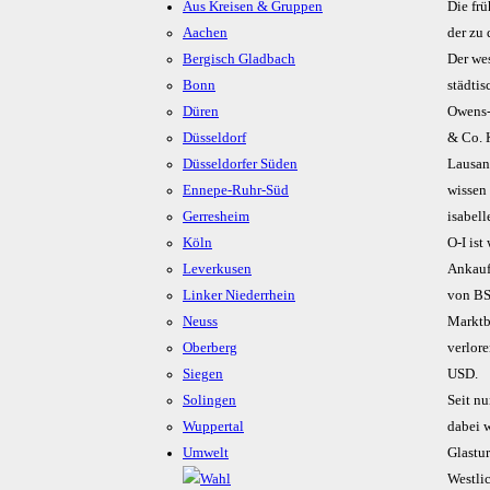
Aus Kreisen & Gruppen
Die fr
Aachen
der zu 
Bergisch Gladbach
Der wes
Bonn
städti
Düren
Owens-
Düsseldorf
& Co. 
Düsseldorfer Süden
Lausan
Ennepe-Ruhr-Süd
wissen 
Gerresheim
isabel
Köln
O-I ist
Leverkusen
Ankauf
Linker Niederrhein
von BS
Neuss
Marktb
Oberberg
verlor
Siegen
USD.
Solingen
Seit n
Wuppertal
dabei w
Umwelt
Glastu
Westli