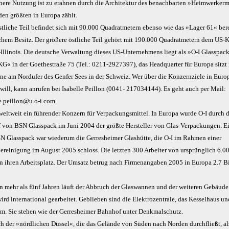
ühere Nutzung ist zu erahnen durch die Architektur des benachbarten »Heimwerkerm
den größten in Europa zählt.
tliche Teil befindet sich mit 90.000 Quadratmetern ebenso wie das »Lager 61« bere
schem Besitz. Der größere östliche Teil gehört mit 190.000 Quadratmetern dem US-
Illinois. Die deutsche Verwaltung dieses US-Unternehmens liegt als »O-I Glasspa
KG« in der Goethestraße 75 (Tel.: 0211-2927397), das Headquarter für Europa sitzt 
ne am Nordufer des Genfer Sees in der Schweiz. Wer über die Konzernziele in Euro
will, kann anrufen bei Isabelle Peillon (0041- 217034144). Es geht auch per Mail:
le.peillon@u.o-i.com
 weltweit ein führender Konzern für Verpackungsmittel. In Europa wurde O-I durch 
 von BSN Glasspack im Juni 2004 der größte Hersteller von Glas-Verpackungen. Ei
N Glasspack war wiederum die Gerresheimer Glashütte, die O-I im Rahmen einer
ereinigung im August 2005 schloss. Die letzten 300 Arbeiter von ursprünglich 6.0
en ihren Arbeitsplatz. Der Umsatz betrug nach Firmenangaben 2005 in Europa 2.7 B
un mehr als fünf Jahren läuft der Abbruch der Glaswannen und der weiteren Gebäude
ird international gearbeitet. Geblieben sind die Elektrozentrale, das Kesselhaus un
rm. Sie stehen wie der Gerresheimer Bahnhof unter Denkmalschutz.
ch der »nördlichen Düssel«, die das Gelände von Süden nach Norden durchfließt, al