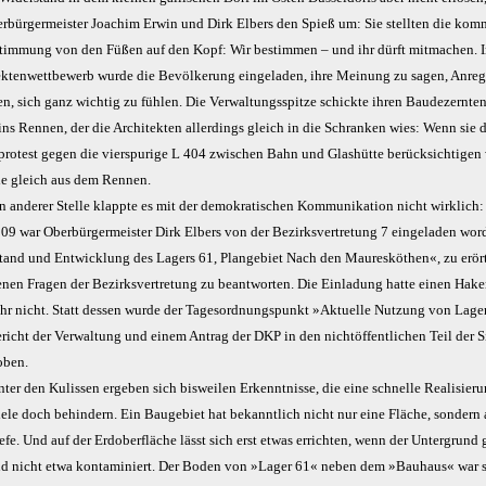
erbürgermeister Joachim Erwin und Dirk Elbers den Spieß um: Sie stellten die ko
timmung von den Füßen auf den Kopf: Wir bestimmen – und ihr dürft mitmachen. 
ektenwettbewerb wurde die Bevölkerung eingeladen, ihre Meinung zu sagen, Anre
en, sich ganz wichtig zu fühlen. Die Verwaltungsspitze schickte ihren Baudezernte
ns Rennen, der die Architekten allerdings gleich in die Schranken wies: Wenn sie 
protest gegen die vierspurige L 404 zwischen Bahn und Glashütte berücksichtigen
sie gleich aus dem Rennen.
n anderer Stelle klappte es mit der demokratischen Kommunikation nicht wirklich
009 war Oberbürgermeister Dirk Elbers von der Bezirksvertretung 7 eingeladen wor
tand und Entwicklung des Lagers 61, Plangebiet Nach den Mauresköthen«, zu erör
fenen Fragen der Bezirksvertretung zu beantworten. Die Einladung hatte einen Hake
 ihr nicht. Statt dessen wurde der Tagesordnungspunkt »Aktuelle Nutzung von Lage
richt der Verwaltung und einem Antrag der DKP in den nichtöffentlichen Teil der 
oben.
ter den Kulissen ergeben sich bisweilen Erkenntnisse, die eine schnelle Realisieru
iele doch behindern. Ein Baugebiet hat bekanntlich nicht nur eine Fläche, sondern
efe. Und auf der Erdoberfläche lässt sich erst etwas errichten, wenn der Untergrund
und nicht etwa kontaminiert. Der Boden von »Lager 61« neben dem »Bauhaus« war s