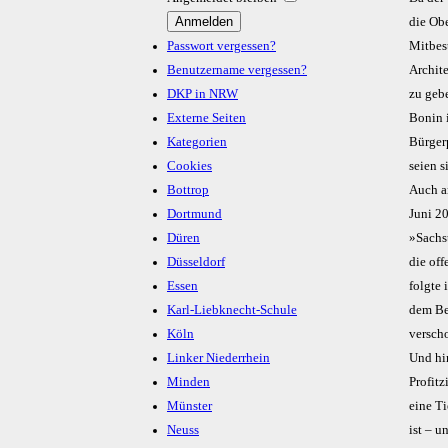
die Ob
Passwort vergessen?
Mitbes
Benutzername vergessen?
Archit
DKP in NRW
zu geb
Externe Seiten
Bonin i
Kategorien
Bürger
Cookies
seien 
Bottrop
Auch a
Dortmund
Juni 2
Düren
»Sachs
Düsseldorf
die of
Essen
folgte
Karl-Liebknecht-Schule
dem Be
Köln
versch
Linker Niederrhein
Und hin
Minden
Profitz
Münster
eine Ti
Neuss
ist – 