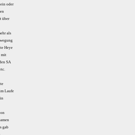
tein oder
ben
t über
ehr als
bewegung
tte Heye
 mit
rden SA
etc.
tte
 im Laufe
ein
von
 kamen
es gab
s