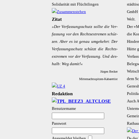
Solidarität mit Flüchtlingen
städti
GmbH u
Zitat
Welt.
»Der Ver­fas­sungs­schutz soll­te die Ver­
Der »M
fas­sung vor den Rechts­ex­tre­men schüt­
die Ko
zen. Aber es ist ge­nau um­ge­kehrt: Der
Hindern
Ver­fas­­sungs­­­schutz schützt die Rechts­
Hütte 
ex­tre­men vor der Ver­fas­sung. Und des­
Verfas
halb: Weg da­mit!«
Belegs
Wirtsch
Jürgen Becker
dem Sc
Mitternachtsspitzen-Kabarettist
Gerresh
Redaktion
Politi
Auch Ar
Benutzername
Untern
Gemein
Passwort
Rathaus
Angemeldet bleiben
Da der 