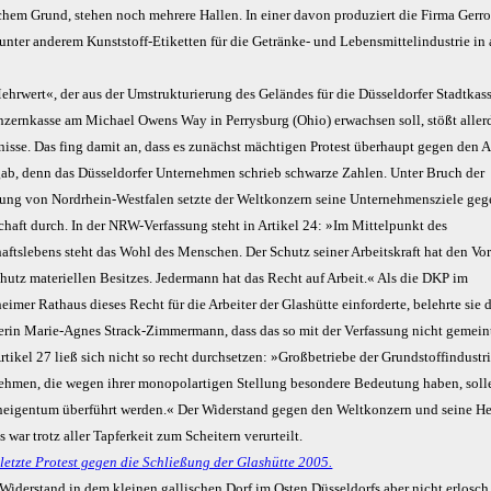
schem Grund, stehen noch mehrere Hallen. In einer davon produziert die Firma Gerro
nter anderem Kunststoff-Etiketten für die Getränke- und Lebensmittelindustrie in 
ehrwert«, der aus der Umstrukturierung des Geländes für die Düsseldorfer Stadtkas
nzernkasse am Michael Owens Way in Perrysburg (Ohio) erwachsen soll, stößt aller
isse. Das fing damit an, dass es zunächst mächtigen Protest überhaupt gegen den A
gab, denn das Düsseldorfer Unternehmen schrieb schwarze Zahlen. Unter Bruch der
sung von Nordrhein-Westfalen setzte der Weltkonzern seine Unternehmensziele geg
chaft durch. In der NRW-Verfassung steht in Artikel 24: »Im Mittelpunkt des
aftslebens steht das Wohl des Menschen. Der Schutz seiner Arbeitskraft hat den Vo
hutz materiellen Besitzes. Jedermann hat das Recht auf Arbeit.« Als die DKP im
eimer Rathaus dieses Recht für die Arbeiter der Glashütte einforderte, belehrte sie 
kerin Marie-Agnes Strack-Zimmermann, dass das so mit der Verfassung nicht gemeint
tikel 27 ließ sich nicht so recht durchsetzen: »Großbetriebe der Grundstoffindustr
ehmen, die wegen ihrer monopolartigen Stellung besondere Bedeutung haben, soll
eigentum überführt werden.« Der Widerstand gegen den Weltkonzern und seine He
 war trotz aller Tapferkeit zum Scheitern verurteilt.
Widerstand in dem kleinen gallischen Dorf im Osten Düsseldorfs aber nicht erlosch