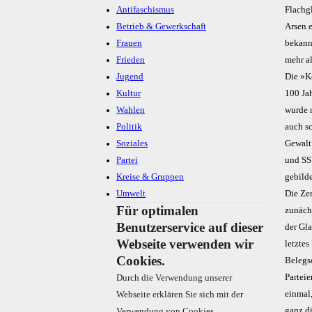
Antifaschismus
Flachg
Betrieb & Gewerkschaft
Arsen e
Frauen
bekann
Frieden
mehr a
Jugend
Die »K
Kultur
100 Ja
Wahlen
wurde n
Politik
auch s
Soziales
Gewalt
Partei
und SS
Kreise & Gruppen
gebild
Umwelt
Die Zer
Für optimalen
zunächs
Benutzerservice auf dieser
der Gla
Webseite verwenden wir
letzte
Cookies.
Belegsc
Partei
Durch die Verwendung unserer
einmal
Webseite erklären Sie sich mit der
ganz d
Verwendung von Cookies