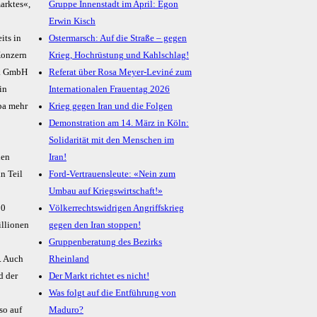
arktes«,
Gruppe Innenstadt im April: Egon
Erwin Kisch
its in
Ostermarsch: Auf die Straße – gegen
Konzern
Krieg, Hochrüstung und Kahlschlag!
ck GmbH
Referat über Rosa Meyer-Leviné zum
in
Internationalen Frauentag 2026
pa mehr
Krieg gegen Iran und die Folgen
Demonstration am 14. März in Köln:
Solidarität mit den Menschen im
den
Iran!
n Teil
Ford-Vertrauensleute: «Nein zum
Umbau auf Kriegswirtschaft!»
00
Völkerrechtswidrigen Angriffskrieg
illionen
gegen den Iran stoppen!
Gruppenberatung des Bezirks
. Auch
Rheinland
d der
Der Markt richtet es nicht!
Was folgt auf die Entführung von
so auf
Maduro?