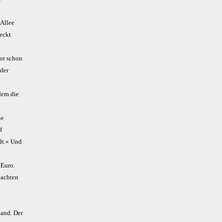
-Allee
deckt
tor schon
 der
dem die
ne
f
dt.« Und
 Euro.
lachten
tand. Der