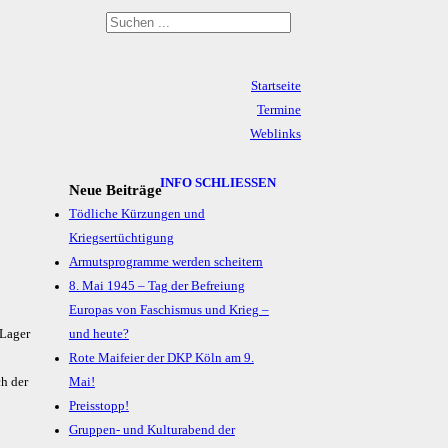
Startseite
Termine
Weblinks
Archiv
Impressum & Datenschutz
INFO SCHLIESSEN
Neue Beiträge
Tödliche Kürzungen und
Kriegsertüchtigung
Armutsprogramme werden scheitern
8. Mai 1945 – Tag der Befreiung
Europas von Faschismus und Krieg –
»Lager
und heute?
Rote Maifeier der DKP Köln am 9.
ch der
Mai!
Preisstopp!
Gruppen- und Kulturabend der