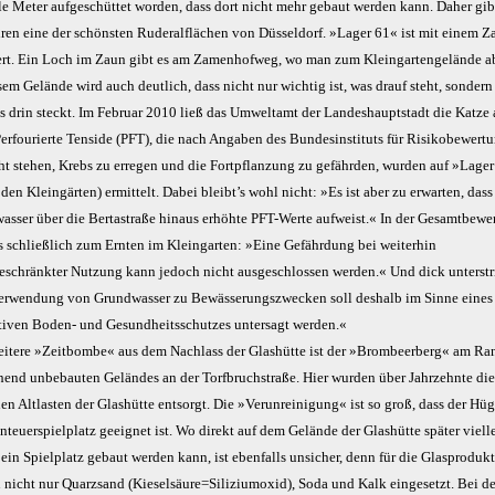
le Meter aufgeschüttet worden, dass dort nicht mehr gebaut werden kann. Daher gibt
ahren eine der schönsten Ruderalflächen von Düsseldorf. »Lager 61« ist mit einem Z
ert. Ein Loch im Zaun gibt es am Zamenhofweg, wo man zum Kleingartengelände a
em Gelände wird auch deutlich, dass nicht nur wichtig ist, was drauf steht, sonder
as drin steckt. Im Februar 2010 ließ das Umweltamt der Landeshauptstadt die Katze
Perfourierte Tenside (PFT), die nach Angaben des Bundesinstituts für Risikobewertu
ht stehen, Krebs zu erregen und die Fortpflanzung zu gefährden, wurden auf »Lage
den Kleingärten) ermittelt. Dabei bleibt’s wohl nicht: »Es ist aber zu erwarten, dass
asser über die Bertastraße hinaus erhöhte PFT-Werte aufweist.« In der Gesamtbewe
es schließlich zum Ernten im Kleingarten: »Eine Gefährdung bei weiterhin
eschränkter Nutzung kann jedoch nicht ausgeschlossen werden.« Und dick unterstr
erwendung von Grundwasser zu Bewässerungszwecken soll deshalb im Sinne eines
tiven Boden- und Gesundheitsschutzes untersagt werden.«
eitere »Zeitbombe« aus dem Nachlass der Glashütte ist der »Brombeerberg« am Ra
hend unbebauten Geländes an der Torfbruchstraße. Hier wurden über Jahrzehnte di
en Altlasten der Glashütte entsorgt. Die »Verunreinigung« ist so groß, dass der Hüg
nteuerspielplatz geeignet ist. Wo direkt auf dem Gelände der Glashütte später viell
ein Spielplatz gebaut werden kann, ist ebenfalls unsicher, denn für die Glasproduk
 nicht nur Quarzsand (Kieselsäure=Siliziumoxid), Soda und Kalk eingesetzt. Bei de