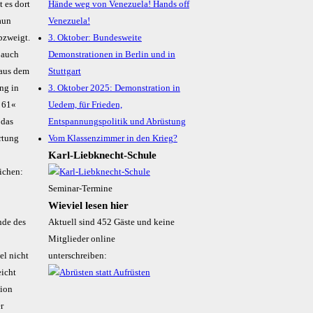
 es dort
Hände weg von Venezuela! Hands off
aun
Venezuela!
bzweigt.
3. Oktober: Bundesweite
n auch
Demonstrationen in Berlin und in
 aus dem
Stuttgart
ng in
3. Oktober 2025: Demonstration in
r 61«
Uedem, für Frieden,
 das
Entspannungspolitik und Abrüstung
rtung
Vom Klassenzimmer in den Krieg?
Karl-Liebknecht-­Schule
ichen:
Seminar-Termine
Wieviel lesen hier
nde des
Aktuell sind 452 Gäste und keine
e
Mitglieder online
el nicht
unterschreiben:
eicht
tion
r