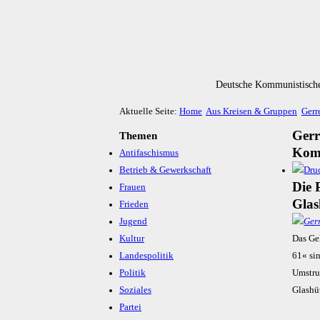
Deutsche Kommunistische
Aktuelle Seite:
Home
Aus Kreisen & Gruppen
Gerr
Gerr
Themen
Komm
Antifaschismus
Betrieb & Gewerkschaft
Die 
Frauen
Glas
Frieden
Jugend
Kultur
Das Ge
Landespolitik
61« si
Politik
Umstru
Soziales
Glashü
Partei