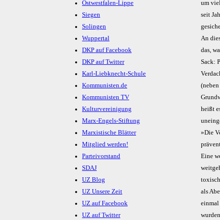
Ostwestfalen-Lippe
um vie
Siegen
seit J
Solingen
gesich
Wuppertal
An dies
DKP auf Facebook
das, w
DKP auf Twitter
Sack: 
Karl-Liebknecht-Schule
Verdac
Kommunisten.de
(neben 
Kommunisten TV
Grundw
Kulturvereinigung
heißt 
Marx-Engels-Stiftung
uneing
Marxistische Blätter
»Die V
Mitglied werden!
präven
Parteivorstand
Eine w
SDAJ
weitge
UZ Blog
toxisch
UZ Unsere Zeit
als Abe
UZ auf Facebook
einmal 
UZ auf Twitter
wurden