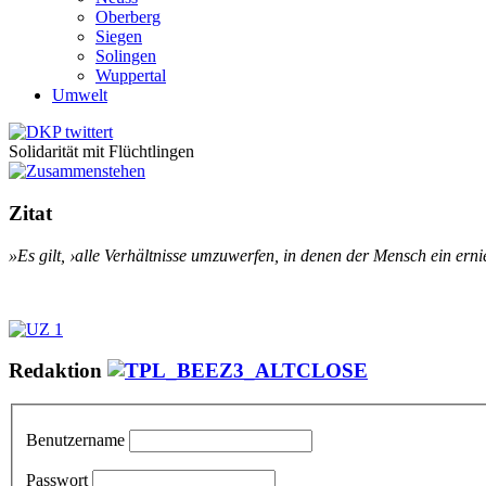
Oberberg
Siegen
Solingen
Wuppertal
Umwelt
Solidarität mit Flüchtlingen
Zitat
»Es gilt, ›al­le Ver­hält­nis­se um­zu­wer­fen, in de­nen der Mensch ein er­nied­
Redaktion
Benutzername
Passwort