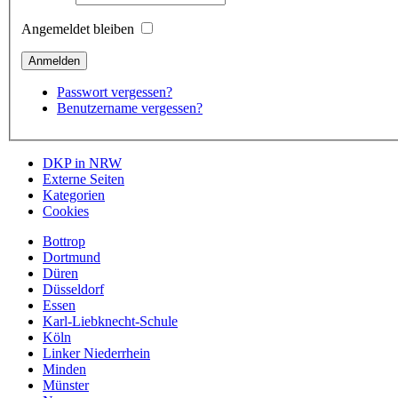
Angemeldet bleiben
Passwort vergessen?
Benutzername vergessen?
DKP in NRW
Externe Seiten
Kategorien
Cookies
Bottrop
Dortmund
Düren
Düsseldorf
Essen
Karl-Liebknecht-Schule
Köln
Linker Niederrhein
Minden
Münster