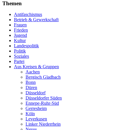
Themen
Antifaschismus
Betrieb & Gewerkschaft
Frauen
Frieden
Jugend
Kultur
Landespolitik
Politik
Soziales
Partei
Aus Kreisen & Gruppen
Aachen
Bergisch Gladbach
Bonn
Düren
Düsseldorf
Düsseldorfer Süden
Ennepe-Ruhr-Süd
Gerresheim
Köln
Leverkusen
Linker Niederrhein
Neuss