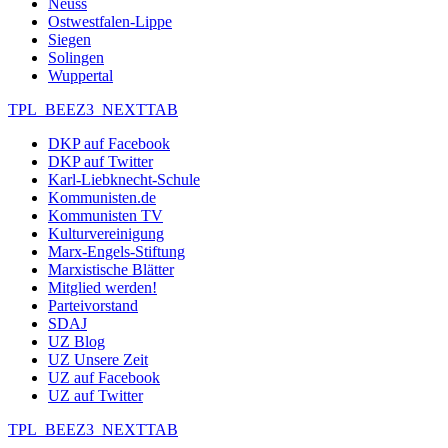
Neuss
Ostwestfalen-Lippe
Siegen
Solingen
Wuppertal
TPL_BEEZ3_NEXTTAB
DKP auf Facebook
DKP auf Twitter
Karl-Liebknecht-Schule
Kommunisten.de
Kommunisten TV
Kulturvereinigung
Marx-Engels-Stiftung
Marxistische Blätter
Mitglied werden!
Parteivorstand
SDAJ
UZ Blog
UZ Unsere Zeit
UZ auf Facebook
UZ auf Twitter
TPL_BEEZ3_NEXTTAB