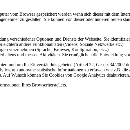
omputer vom Browser gespeichert werden wenn sich dieser mit dem Inte
enehmer zu gestalten. Sie können von dieser oder anderen Seiten st
ung verschiedener Optionen und Dienste der Webseite. Sie identifizier
rleichtern andere Funktionalitäten (Videos, Soziale Netzwerke etc.).
gen vorzunehmen (Sprache, Browser, Konfiguration, etc..).
rhaltens und messen Aktivitäten. Sie ermöglichen die Entwicklung von
iert und um Ihr Einverständnis gebeten (Artikel 22, Gesetz 34/2002 der
ytics, um anonyme statistische Informationen zu erfassen wie z.B. die
. Auf Wunsch können Sie Cookies von Google Analytics deaktivieren.
ormationen Ihres Browserherstellers.