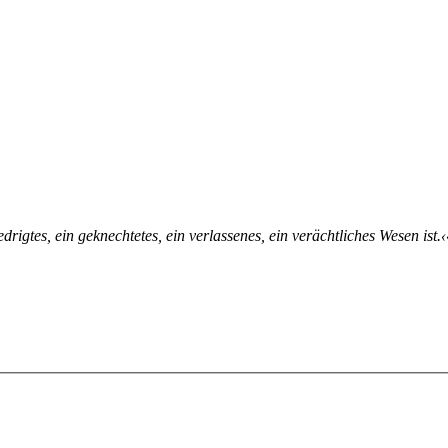
rig­tes, ein ge­knech­te­tes, ein ver­las­se­nes, ein ver­ächt­li­ches We­sen ist.