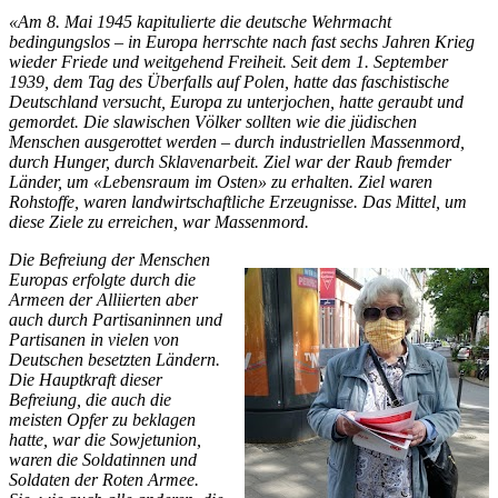
«Am 8. Mai 1945 kapitulierte die deutsche Wehrmacht
bedingungslos – in Europa herrschte nach fast sechs Jahren Krieg
wieder Friede und weitgehend Freiheit. Seit dem 1. September
1939, dem Tag des Überfalls auf Polen, hatte das faschistische
Deutschland versucht, Europa zu unterjochen, hatte geraubt und
gemordet. Die slawischen Völker sollten wie die jüdischen
Menschen ausgerottet werden – durch industriellen Massenmord,
durch Hunger, durch Sklavenarbeit. Ziel war der Raub fremder
Länder, um «Lebensraum im Osten» zu erhalten. Ziel waren
Rohstoffe, waren landwirtschaftliche Erzeugnisse. Das Mittel, um
diese Ziele zu erreichen, war Massenmord.
Die Befreiung der Menschen
Europas erfolgte durch die
Armeen der Alliierten aber
auch durch Partisaninnen und
Partisanen in vielen von
Deutschen besetzten Ländern.
Die Hauptkraft dieser
Befreiung, die auch die
meisten Opfer zu beklagen
hatte, war die Sowjetunion,
waren die Soldatinnen und
Soldaten der Roten Armee.