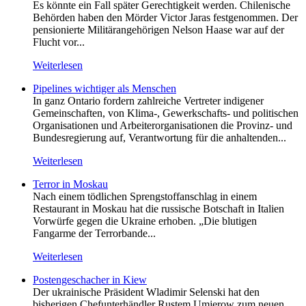
Es könnte ein Fall später Gerechtigkeit werden. Chilenische
Behörden haben den Mörder Victor Jaras festgenommen. Der
pensionierte Militärangehörigen Nelson Haase war auf der
Flucht vor...
Weiterlesen
Pipelines wichtiger als Menschen
In ganz Ontario fordern zahlreiche Vertreter indigener
Gemeinschaften, von Klima-, Gewerkschafts- und politischen
Organisationen und Arbeiterorganisationen die Provinz- und
Bundesregierung auf, Verantwortung für die anhaltenden...
Weiterlesen
Terror in Moskau
Nach einem tödlichen Sprengstoffanschlag in einem
Restaurant in Moskau hat die russische Botschaft in Italien
Vorwürfe gegen die Ukraine erhoben. „Die blutigen
Fangarme der Terrorbande...
Weiterlesen
Postengeschacher in Kiew
Der ukrainische Präsident Wladimir Selenski hat den
bisherigen Chefunterhändler Rustem Umjerow zum neuen