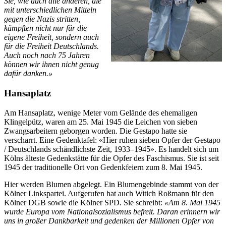
Sie, wie auch alle anderen, die
mit unterschiedlichen Mitteln
gegen die Nazis stritten,
kämpften nicht nur für die
eigene Freiheit, sondern auch
für die Freiheit Deutschlands.
Auch noch nach 75 Jahren
können wir ihnen nicht genug
dafür danken.»
Hansaplatz
Am Hansaplatz, wenige Meter vom Gelände des ehemaligen
Klingelpütz, waren am 25. Mai 1945 die Leichen von sieben
Zwangsarbeitern geborgen worden. Die Gestapo hatte sie
verscharrt. Eine Gedenktafel: «Hier ruhen sieben Opfer der Gestapo
/ Deutschlands schändlichste Zeit, 1933–1945». Es handelt sich um
Kölns älteste Gedenkstätte für die Opfer des Faschismus. Sie ist seit
1945 der traditionelle Ort von Gedenkfeiern zum 8. Mai 1945.
Hier werden Blumen abgelegt. Ein Blumengebinde stammt von der
Kölner Linkspartei. Aufgerufen hat auch Witich Roßmann für den
Kölner DGB sowie die Kölner SPD. Sie schreibt:
«Am 8. Mai 1945
wurde Europa vom Nationalsozialismus befreit. Daran erinnern wir
uns in großer Dankbarkeit und gedenken der Millionen Opfer von