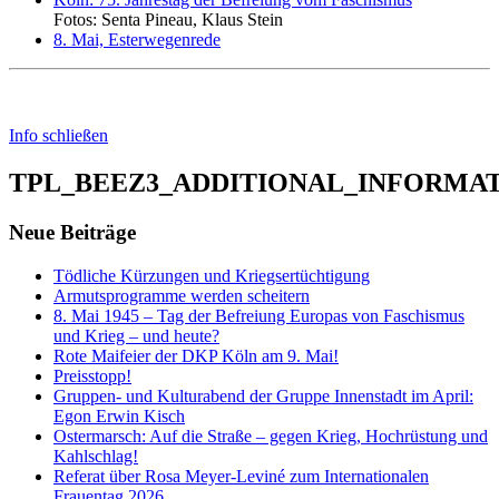
Fotos: Senta Pineau, Klaus Stein
8. Mai, Esterwegenrede
Info schließen
TPL_BEEZ3_ADDITIONAL_INFORMA
Neue Beiträge
Tödliche Kürzungen und Kriegsertüchtigung
Armutsprogramme werden scheitern
8. Mai 1945 – Tag der Befreiung Europas von Faschismus
und Krieg – und heute?
Rote Maifeier der DKP Köln am 9. Mai!
Preisstopp!
Gruppen- und Kulturabend der Gruppe Innenstadt im April:
Egon Erwin Kisch
Ostermarsch: Auf die Straße – gegen Krieg, Hochrüstung und
Kahlschlag!
Referat über Rosa Meyer-Leviné zum Internationalen
Frauentag 2026