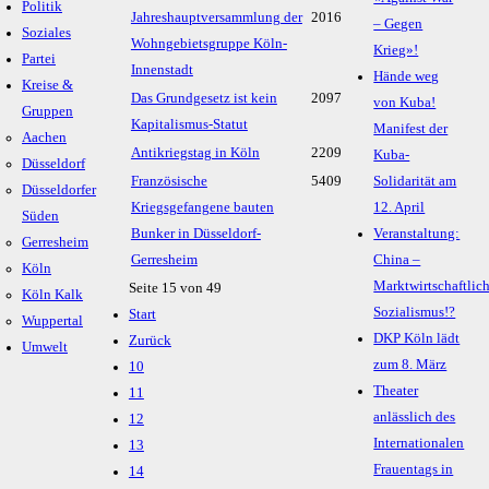
Politik
Jahreshaupt­versammlung der
2016
– Gegen
Soziales
Wohngebietsgruppe Köln-
Krieg»!
Partei
Innenstadt
Hände weg
Kreise &
Das Grundgesetz ist kein
2097
von Kuba!
Gruppen
Kapitalismus-Statut
Manifest der
Aachen
Antikriegstag in Köln
2209
Kuba-
Düsseldorf
Französische
5409
Solidarität am
Düsseldorfer
Kriegsgefangene bauten
12. April
Süden
Bunker in Düsseldorf-
Veranstaltung:
Gerresheim
Gerresheim
China –
Köln
Marktwirtschaftlic
Seite 15 von 49
Köln Kalk
Sozialismus!?
Start
Wuppertal
DKP Köln lädt
Zurück
Umwelt
zum 8. März
10
Theater
11
anlässlich des
12
Internationalen
13
Frauentags in
14