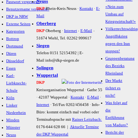
Neuss
Passwort vergessen?
«Nein zum
DKP
Rhein-Kreis Neuss ·
Kontakt
·
E-
Benutzername vergessen?
Umbau auf
Mail
DKP in NRW
Kriegswirtschaft!»
Oberberg
Externe Seiten
Völkerrechtswidrig
·
·
DKP
Oberberg ·
Internet
E-Mail
Kategorien
Angriffskrieg
51674 Wiehl, Tel. 02262 999617
Bottrop
gegen den Iran
Siegen
Dortmund
stoppen!
Telefon 0151 52154392 | E-
Düren
Gruppenberatung
Mail info@dkp-siegen.de
Düsseldorf
des Bezirks
Solingen
Essen
Rheinland
Wuppertal
Karl-
Der Markt
DKP
Liebknecht-
richtet es
Kreisorganisation Wuppertal
·
Gathe 55
Schule
nicht!
· 42107 Wuppertal ·
Kontakt
·
E-Mail
·
Köln
Was folgt auf
Internet
· Tel/Fax 0202/456458 · Info-
Linker
die
Büro: kommt einfach mal vorbei oder
Niederrhein
Entführung
Terminabsprache mit
Rainer Leitzbach:
Minden
von Maduro?
0176-644 628 66 |
Aktuelle Termine
Münster
Bericht der
der DKP Wuppertal
Neuss