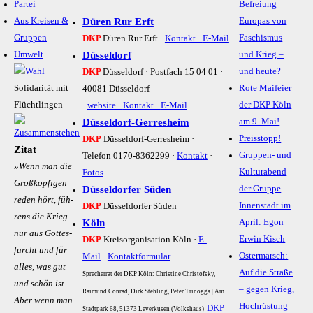
Partei
Befreiung
Aus Kreisen &
Düren Rur Erft
Europas von
Gruppen
Faschismus
DKP
Düren Rur Erft ·
Kontakt ·
E-Mail
Umwelt
Düsseldorf
und Krieg –
und heute?
DKP
Düsseldorf · Postfach 15 04 01 ·
Solidarität mit
Rote Maifeier
40081 Düsseldorf
Flüchtlingen
der DKP Köln
·
website ·
Kontakt ·
E-Mail
Düsseldorf-Gerresheim
am 9. Mai!
Preisstopp!
DKP
Düsseldorf-Gerresheim ·
Zitat
Gruppen- und
Telefon 0170-8362299 ·
Kontakt
·
»Wenn man die
Kulturabend
Fotos
Gro­ß­­kop­­fi­gen
Düsseldorfer Süden
der Gruppe
re­­den hört, füh­­
Innenstadt im
DKP
Düsseldorfer Süden
rens die Krieg
Köln
April: Egon
nur aus Go­t­­tes­­
Erwin Kisch
DKP
Kreisorganisation Köln ·
E-
furcht und für
Ostermarsch:
Mail
·
Kontaktformular
al­­les, was gut
Auf die Straße
Sprecherrat der DKP Köln: Christine Christofsky,
und schön ist.
– gegen Krieg,
Raimund Conrad, Dirk Stehling, Peter Trinogga | Am
Aber wenn man
Hochrüstung
DKP
Stadtpark 68, 51373 Leverkusen (Volkshaus)