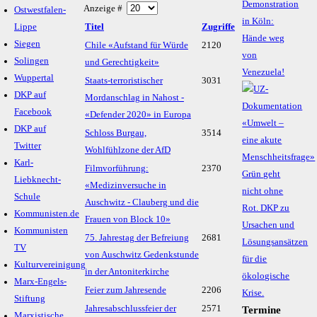
Demonstration
Anzeige #
Ostwestfalen-
in Köln:
Lippe
Titel
Zugriffe
Hände weg
Siegen
Chile «Aufstand für Würde
2120
von
Solingen
und Gerechtigkeit»
Venezuela!
Wuppertal
Staats-terroristischer
3031
DKP auf
Mordanschlag in Nahost -
Facebook
«Defender 2020» in Europa
DKP auf
Schloss Burgau,
3514
Twitter
Wohlfühlzone der AfD
Karl-
Filmvorführung:
2370
Liebknecht-
«Medizinversuche in
Schule
Auschwitz - Clauberg und die
Kommunisten.de
Frauen von Block 10»
Kommunisten
75. Jahrestag der Befreiung
2681
TV
von Auschwitz Gedenkstunde
Kulturvereinigung
in der Antoniterkirche
Marx-Engels-
Feier zum Jahresende
2206
Stiftung
Jahresabschlussfeier der
2571
Termine
Marxistische