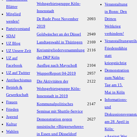
Wohngebietsgruppe Köln-
Veranstaltung
Blätter
Innenstadt
in Bonn: Den
Mitglied
De Rude Pooz November
2093
Dritten
werden!
2019
Weltkrieg
Parteivorstand
verhindern!
Goldwäscher an der Düssel
2949
SDAJ
Veranstalltungsreih
Landtagswahl in Thüringen
2169
UZ Blog
Friedensfähig
Kreismitgliederversammlung
2116
UZ Unsere Zeit
statt
der DKP Köln
UZ auf
kriegstüchtig
Facebook
Ausflug nach Mayschoß
2104
Demonstration
UZ auf Twitter
WupperReport 04-2019
2957
zum Nakba-
Antifaschismus
Die Aktivitäten der
2122
Tag am 15.
Betrieb &
Wohngebietsgruppe Köln-
Mai in Köln
Gewerkschaft
Innenstadt in 2019
Informations-
Frauen
Kommunalpolitisches
2147
und
Frieden
Seminar mit Shuttle-Service
Diskussionsveranst
Jugend
Demonstration gegen
2627
am 28. April in
Kultur
rassistische «Bürgerwehren»
Köln:
Wahlen
in Essen und Düsseldorf
«Against War