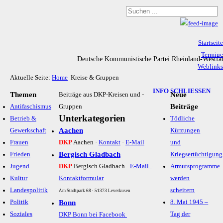
Startseite
Termine
Deutsche Kommunistische Partei Rheinland-Westfa
Weblinks
Aktuelle Seite:
Home
Kreise & Gruppen
Archiv
Impressum & Datenschutz
INFO SCHLIESSEN
Themen
Neue
Beiträge aus DKP-Kreisen und -
Beiträge
Antifaschismus
Gruppen
Unterkategorien
Betrieb &
Tödliche
Aachen
Gewerkschaft
Kürzungen
Frauen
DKP
Aachen ·
Kontakt
·
E-Mail
und
Bergisch Gladbach
Frieden
Kriegsertüchtigung
Jugend
DKP
Bergisch Gladbach ·
E-Mail
·
Armutsprogramme
Kultur
Kontaktformular
werden
Landespolitik
scheitern
Am Stadtpark 68 · 51373 Leverkusen
Politik
Bonn
8. Mai 1945 –
Soziales
Tag der
DKP Bonn bei Facebook