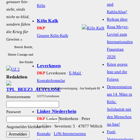
ge­­n­au­er hin­­
und
Köln
sieht, sinds
Kahlschlag!
nicht so blöd,
Referat über
Köln Kalk
son­­dern führn
Rosa Meyer-
DKP
die Krie­g für
Leviné zum
Gruppe Köln-Kalk
·
Ge­winn.«
Internationalen
Bertolt Brecht,
Frauentag
Mutter Courage und
2026
ihre Kinder
Krieg gegen
Leverkusen
Iran und die
DKP
Leverkusen ·
E-Mail
·
Redaktion
Folgen
Kontaktformular
Demonstration
Volkshaus der Kulturvereinigung · Am Stadtpark 68 ·
am 14. März in
Benutzername
51373 Leverkusen
Köln:
Solidarität mit
Linker Niederrhein
Passwort
den Menschen
DKP
Linker Niederrhein · Peter
im Iran!
Lommes · Severinstr. 5 · 47877 Willich
Angemeldet bleiben
Ford-
Kontakt
·
LiNi-Internetseiten
Vertrauensleute: