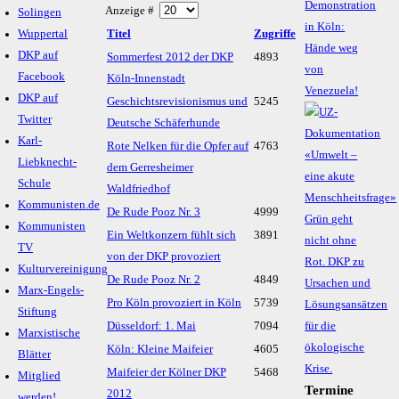
Demonstration
Anzeige #
Solingen
in Köln:
Wuppertal
Titel
Zugriffe
Hände weg
DKP auf
Sommerfest 2012 der DKP
4893
von
Facebook
Köln-Innenstadt
Venezuela!
DKP auf
Geschichts­revisionismus und
5245
Twitter
Deutsche Schäferhunde
Karl-
Rote Nelken für die Opfer auf
4763
Liebknecht-
dem Gerresheimer
Schule
Waldfriedhof
Kommunisten.de
De Rude Pooz Nr. 3
4999
Kommunisten
Ein Weltkonzern fühlt sich
3891
TV
von der DKP provoziert
Kulturvereinigung
De Rude Pooz Nr. 2
4849
Marx-Engels-
Pro Köln provoziert in Köln
5739
Stiftung
Düsseldorf: 1. Mai
7094
Marxistische
Köln: Kleine Maifeier
4605
Blätter
Maifeier der Kölner DKP
5468
Mitglied
Termine
2012
werden!