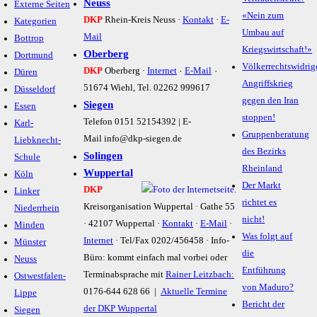
Neuss
Externe Seiten
«Nein zum
DKP
Rhein-Kreis Neuss ·
Kontakt
·
E-
Kategorien
Umbau auf
Mail
Bottrop
Kriegswirtschaft!»
Oberberg
Dortmund
Völkerrechtswidrig
·
·
DKP
Oberberg ·
Internet
E-Mail
Düren
Angriffskrieg
51674 Wiehl, Tel. 02262 999617
Düsseldorf
gegen den Iran
Siegen
Essen
stoppen!
Telefon 0151 52154392 | E-
Karl-
Gruppenberatung
Mail info@dkp-siegen.de
Liebknecht-
des Bezirks
Solingen
Schule
Rheinland
Wuppertal
Köln
Der Markt
DKP
Linker
richtet es
Kreisorganisation Wuppertal
·
Gathe 55
Niederrhein
nicht!
· 42107 Wuppertal ·
Kontakt
·
E-Mail
·
Minden
Was folgt auf
Internet
· Tel/Fax 0202/456458 · Info-
Münster
die
Büro: kommt einfach mal vorbei oder
Neuss
Entführung
Terminabsprache mit
Rainer Leitzbach:
Ostwestfalen-
von Maduro?
0176-644 628 66 |
Aktuelle Termine
Lippe
Bericht der
der DKP Wuppertal
Siegen