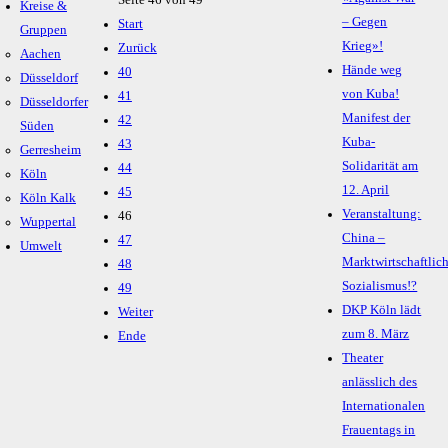
Seite 46 von 49
Kreise &
– Gegen
Start
Gruppen
Krieg»!
Zurück
Aachen
Hände weg
40
Düsseldorf
von Kuba!
41
Düsseldorfer
Manifest der
42
Süden
Kuba-
43
Gerresheim
Solidarität am
44
Köln
12. April
45
Köln Kalk
Veranstaltung:
46
Wuppertal
China –
47
Umwelt
Marktwirtschaftlic
48
Sozialismus!?
49
DKP Köln lädt
Weiter
zum 8. März
Ende
Theater
anlässlich des
Internationalen
Frauentags in