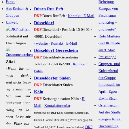
Partei
Befreiung
Aus Kreisen &
Düren Rur Erft
Europas von
Gruppen
Faschismus
DKP
Düren Rur Erft ·
Kontakt ·
E-Mail
Umwelt
Düsseldorf
und Krieg –
und heute?
DKP
Düsseldorf · Postfach 15 04 01 ·
Solidarität mit
Rote Maifeier
40081 Düsseldorf
Flüchtlingen
der DKP Köln
·
website ·
Kontakt ·
E-Mail
Düsseldorf-Gerresheim
am 9. Mai!
Preisstopp!
DKP
Düsseldorf-Gerresheim ·
Zitat
Gruppen- und
Telefon 0170-8362299 ·
Kontakt
·
»Wenn Ihr an
Kulturabend
Fotos
mich denkt,
Düsseldorfer Süden
der Gruppe
seid nicht trau­
Innenstadt im
DKP
Düsseldorfer Süden
rig, er­zählt lie­
Köln
April: Egon
ber von mir
Erwin Kisch
DKP
Kreisorganisation Köln ·
E-
und traut Euch
Ostermarsch:
Mail
·
Kontaktformular
ru­hig zu la­
Auf die Straße
Sprecherrat der DKP Köln: Christine Christofsky,
chen. Lasst mir
– gegen Krieg,
Raimund Conrad, Dirk Stehling, Peter Trinogga | Am
den Platz zwi­
Hochrüstung
DKP
Stadtpark 68, 51373 Leverkusen (Volkshaus)