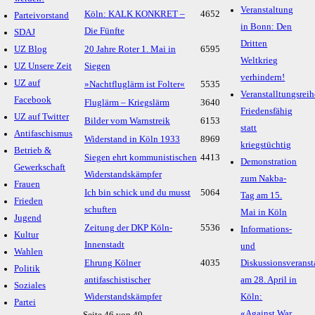
Veranstaltung
Köln: KALK KONKRET –
4652
Parteivorstand
in Bonn: Den
Die Fünfte
SDAJ
Dritten
UZ Blog
20 Jahre Roter 1. Mai in
6595
Weltkrieg
UZ Unsere Zeit
Siegen
verhindern!
UZ auf
»Nachtfluglärm ist Folter«
5535
Veranstalltungsreih
Facebook
Fluglärm – Kriegslärm
3640
Friedensfähig
UZ auf Twitter
Bilder vom Warnstreik
6153
statt
Antifaschismus
Widerstand in Köln 1933
8969
kriegstüchtig
Betrieb &
Siegen ehrt kommunistischen
4413
Demonstration
Gewerkschaft
Widerstandskämpfer
zum Nakba-
Frauen
Ich bin schick und du musst
5064
Tag am 15.
Frieden
schuften
Mai in Köln
Jugend
Zeitung der DKP Köln-
5536
Informations-
Kultur
Innenstadt
und
Wahlen
Ehrung Kölner
4035
Diskussionsveranst
Politik
antifaschistischer
am 28. April in
Soziales
Widerstandskämpfer
Köln:
Partei
«Against War