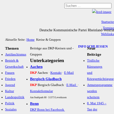
Startseite
Termine
Deutsche Kommunistische Partei Rheinland-Westfa
Weblinks
Aktuelle Seite:
Home
Kreise & Gruppen
Archiv
Impressum & Datenschutz
INFO SCHLIESSEN
Themen
Neue
Beiträge aus DKP-Kreisen und -
Beiträge
Antifaschismus
Gruppen
Unterkategorien
Betrieb &
Tödliche
Aachen
Gewerkschaft
Kürzungen
Frauen
DKP
Aachen ·
Kontakt
·
E-Mail
und
Bergisch Gladbach
Frieden
Kriegsertüchtigung
Jugend
DKP
Bergisch Gladbach ·
E-Mail
·
Armutsprogramme
Kultur
Kontaktformular
werden
Landespolitik
scheitern
Am Stadtpark 68 · 51373 Leverkusen
Politik
Bonn
8. Mai 1945 –
Soziales
Tag der
DKP Bonn bei Facebook