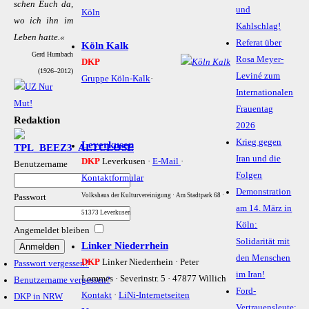
schen Euch da,
und
Köln
wo ich ihn im
Kahlschlag!
Le­ben hat­te.«
Referat über
Köln Kalk
Gerd Humbach
Rosa Meyer-
DKP
(1926–2012)
Leviné zum
Gruppe Köln-Kalk
·
Internationalen
Frauentag
Redaktion
2026
Krieg gegen
Leverkusen
Iran und die
DKP
Leverkusen ·
E-Mail
·
Benutzername
Folgen
Kontaktformular
Demonstration
Volkshaus der Kulturvereinigung · Am Stadtpark 68 ·
Passwort
am 14. März in
51373 Leverkusen
Köln:
Angemeldet bleiben
Solidarität mit
Linker Niederrhein
den Menschen
DKP
Linker Niederrhein · Peter
Passwort vergessen?
im Iran!
Lommes · Severinstr. 5 · 47877 Willich
Benutzername vergessen?
Ford-
Kontakt
·
LiNi-Internetseiten
DKP in NRW
Vertrauensleute: